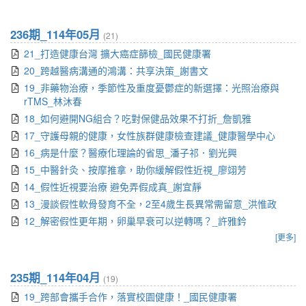
236期_114年05月
(21)
21_打造健康台灣 擴大癌症篩檢_國民健康署
20_跨越醫病溝通的鴻溝：共享決策_謝書文
19_非藥物治療，季節性及重度憂鬱症的新選擇：光照治療與
rTMS_林沐春
18_如何避開NG組合？吃對保健品效果不打折_詹凱雅
17_守護母親的健康，女性族群健康檢查建議_健康醫學中心
16_病是什麼？醫療化理論的省思_潘子祁．劉光興
15_中醫針灸、按摩推拿，助你緩解假性近視_廖翊芳
14_假性近視要治療 避免弄假成真_謝宜靜
13_漫談假性軟骨發育不全，2至4歲生長異常需留意_洪惟政
12_解密假性更年期，卵巢早衰可以逆轉嗎？_許雅鈐
[更多]
235期_114年04月
(19)
19_跨部會攜手合作，落實校園健康！_國民健康署