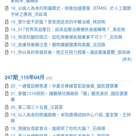
更精準_編輯部
16_以病人為本的照護模式，術後加速康復（ERAS）於人工關節
手術之應用_洪誌鴻
15_胃什麼不舒服？胃食道逆流的中醫治療_林詩珣
14_517世界高血壓日：談高血壓治療需終身服藥嗎？_吳宏彬
13_保濕抗皺防暗沉，從吃保養哪些營養素不可少？_呂奕靜
12_皮膚保養藥注意！聰明兼顧健康與美麗_沈冠霖
11_你以為的幸福背後，她正在努力撐著∼漫談產後憂鬱_張倍禎
[更多]
247期_115年04月
(22)
22_一通電話解焦慮！孕產兒專線當家庭後盾_國民健康署
21_掌握1316原則，讓聽損兒開啟新「聲」聽見美好_國民健康
署
20_第二個三十五歲_汪碧雲
19_以人為本的照護服務，本院遺傳諮詢中心介紹_童宜賢．王仲
興
18_情緒友善飲食法，誰綁架了你的大腦？_石佩樺
17_青少女緩解經痛，止痛藥怎麼吃才安全？_謝宜璋