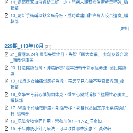
14_遠距居家血液透析三好一少，開創末期腎病治療新里程碑_編
輯部
13_創新手術輔以鈦金屬骨板，成功重建口腔癌病人咬合進食_編
輯部
[更多]
229期_113年10月
(21)
21_響應2024年國際失智症月，失智「四大幸福」 共創友善台灣
_國民健康署
20_打造健康台灣，肺癌篩檢2週年扭轉千餘家庭命運_國民健康
署
19_12歲少女抽搐暈厥送急救，罹患罕見心律不整奇蹟救回_編
輯部
18_女學生考前心悸胸悶休克，微型心臟幫浦救回猛爆性心肌炎_
編輯部
17_36歲不菸酒罹肺癌四期腦轉移，次世代基因定序用藥病情好
轉_編輯部
16_認識食物協同作用，營養加值1＋1＞2_汪育如
15_千年傳統小針刀療法，可以改善哪些疾患？_黃敬軒