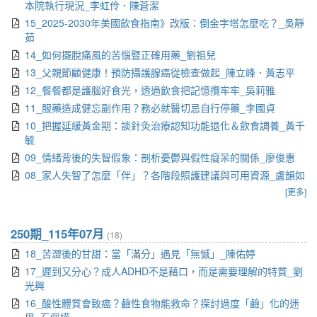
本院執行現況_李虹伶．陳蒼潔
15_2025-2030年美國飲食指南》改版：倒金字塔怎麼吃？_吳靜
茹
14_如何擺脫痛風的苦惱暨正確用藥_劉祖兒
13_父親節顧健康！預防攝護腺癌從檢查做起_陳立峰．黃志平
12_餐餐都是護腦好食光，透過飲食把記憶攬牢牢_吳莉雅
11_服藥造成健忘副作用？務必就醫切忌自行停藥_李國貞
10_把握延緩黃金期：談針灸治療認知功能退化＆飲食調養_黃千
毓
09_情緒背後的失智假象：剖析憂鬱與假性癡呆的關係_廖俊惠
08_家人失智了怎麼「伴」？各階段照護建議與可用資源_盧韻如
[更多]
250期_115年07月
(18)
18_苦澀後的甘甜：當「滿分」遇見「無憾」_陳佑婷
17_遲到又分心？成人ADHD不是藉口，而是需要理解的特質_劉
光興
16_酸性體質會致癌？鹼性食物能救命？探討過度「鹼」化的迷