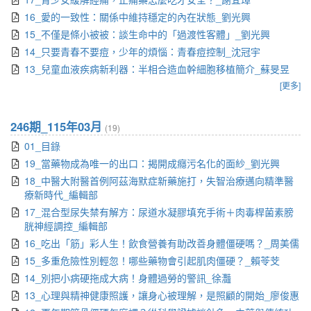
16_愛的一致性：關係中維持穩定的內在狀態_劉光興
15_不僅是條小被被：談生命中的「過渡性客體」_劉光興
14_只要青春不要痘，少年的煩惱：青春痘控制_沈冠宇
13_兒童血液疾病新利器：半相合造血幹細胞移植簡介_蘇旻昱
[更多]
246期_115年03月
(19)
01_目錄
19_當藥物成為唯一的出口：揭開成癮污名化的面紗_劉光興
18_中醫大附醫首例阿茲海默症新藥施打，失智治療邁向精準醫
療新時代_編輯部
17_混合型尿失禁有解方：尿道水凝膠填充手術＋肉毒桿菌素膀
胱神經調控_編輯部
16_吃出「筋」彩人生！飲食營養有助改善身體僵硬嗎？_周美儒
15_多重危險性別輕忽！哪些藥物會引起肌肉僵硬？_賴苓芠
14_別把小病硬拖成大病！身體過勞的警訊_徐灩
13_心理與精神健康照護，讓身心被理解，是照顧的開始_廖俊惠