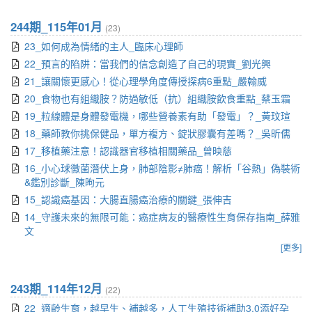
244期_115年01月
(23)
23_如何成為情緒的主人_臨床心理師
22_預言的陷阱：當我們的信念創造了自己的現實_劉光興
21_讓關懷更感心！從心理學角度傳授探病6重點_嚴翰威
20_食物也有組織胺？防過敏低（抗）組織胺飲食重點_蔡玉霜
19_粒線體是身體發電機，哪些營養素有助「發電」？_黃玟瑄
18_藥師教你挑保健品，單方複方、錠狀膠囊有差嗎？_吳昕儒
17_移植藥注意！認識器官移植相關藥品_曾映慈
16_小心球黴菌潛伏上身，肺部陰影≠肺癌！解析「谷熱」偽裝術
&鑑別診斷_陳昫元
15_認識癌基因：大腸直腸癌治療的關鍵_張伸吉
14_守護未來的無限可能：癌症病友的醫療性生育保存指南_薛雅
文
[更多]
243期_114年12月
(22)
22_適齡生育，越早生、補越多，人工生殖技術補助3.0添好孕_