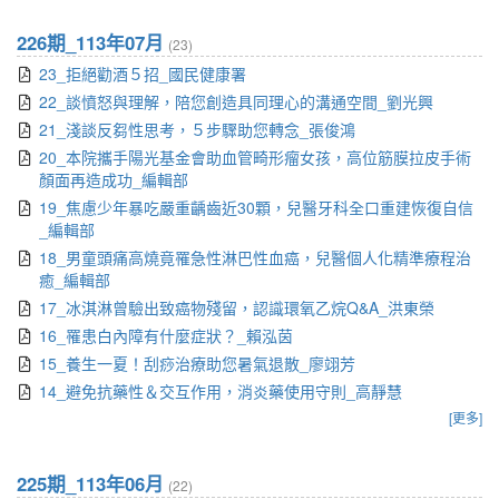
226期_113年07月
(23)
23_拒絕勸酒５招_國民健康署
22_談憤怒與理解，陪您創造具同理心的溝通空間_劉光興
21_淺談反芻性思考，５步驟助您轉念_張俊鴻
20_本院攜手陽光基金會助血管畸形瘤女孩，高位筋膜拉皮手術
顏面再造成功_編輯部
19_焦慮少年暴吃嚴重齲齒近30顆，兒醫牙科全口重建恢復自信
_編輯部
18_男童頭痛高燒竟罹急性淋巴性血癌，兒醫個人化精準療程治
癒_編輯部
17_冰淇淋曾驗出致癌物殘留，認識環氧乙烷Q&A_洪東榮
16_罹患白內障有什麼症狀？_賴泓茵
15_養生一夏！刮痧治療助您暑氣退散_廖翊芳
14_避免抗藥性＆交互作用，消炎藥使用守則_高靜慧
[更多]
225期_113年06月
(22)