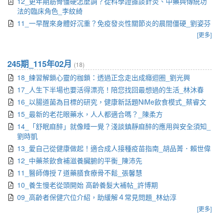
12_更年期筋骨僵硬怎麼調？從科學證據談針灸、中藥與傳統功
法的臨床角色_李紋綺
11_一早醒來身體好沉重？免疫發炎性關節炎的晨間僵硬_劉姿芬
[更多]
245期_115年02月
(18)
18_練習解鎖心靈的枷鎖：透過正念走出成癮迴圈_劉光興
17_人生下半場也要活得漂亮！陪您找回最想過的生活_林沐春
16_以腸道菌為目標的研究，健康新話題NiMe飲食模式_蔡睿文
15_最新的老花眼藥水，人人都適合嗎？_陳柔方
14_「舒眠麻醉」就像睡一覺？淺談鎮靜麻醉的應用與安全須知_
劉時凱
13_愛自己從健康做起！適合成人接種疫苗指南_胡品菁．賴世偉
12_中藥茶飲食補滋養臟腑的平衡_陳沛先
11_醫師傳授７道藥膳食療骨不鬆_張馨慧
10_養生慢老從頭開始 高齡養髮大補帖_許博期
09_高齡者保健穴位介紹，助緩解４常見問題_林幼淳
[更多]