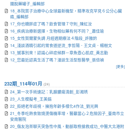
擺脫藥罐子_編輯部
18_本院質子治療中心全球最新機型，精準攻克罕見６公分心臟
癌_編輯部
17_你也糖胖症了嗎？飲食管理７守則_陳虹汝
16_疾病治療新選擇，生物相似藥有何不同？_蕭佳瑜
15_女性賀爾蒙失調 月經週期療法４階段_許雅鈐
14_淺談酒精引起的胃食道逆流_李哲陽．王文貞．楊樹文
13_憾事別來！認識心碎症候群－章魚壺心肌症_黃志勤
12_您最近認真生活了嗎？漫談生活型態醫學_張倍禎
[更多]
232期_114年01月
(24)
24_第一次手術速記：乳腺膿瘍清創_彭湘琇
23_人生模擬考_王美娟
22_拒絕老年歧視，擁抱年齡多樣化4作法_劉光興
21_冬季吃熱食致燒燙傷機率增，醫籲當心２危險因子_臺南市立
安南醫院
20_偕友泡茶聊天突急性中風，動脈取栓搶救成功_中醫大北港附