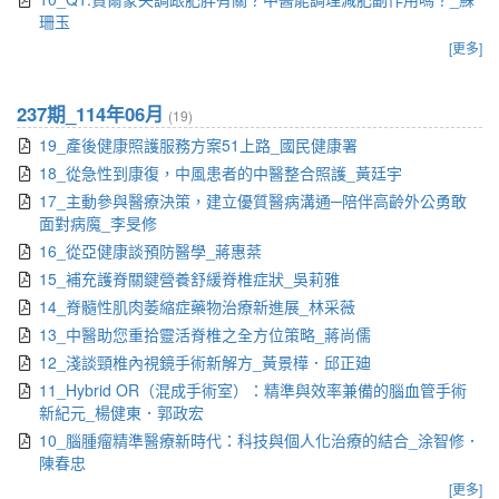
珊玉
[更多]
237期_114年06月
(19)
19_產後健康照護服務方案51上路_國民健康署
18_從急性到康復，中風患者的中醫整合照護_黃廷宇
17_主動參與醫療決策，建立優質醫病溝通─陪伴高齡外公勇敢
面對病魔_李旻修
16_從亞健康談預防醫學_蔣惠棻
15_補充護脊關鍵營養舒緩脊椎症狀_吳莉雅
14_脊髓性肌肉萎縮症藥物治療新進展_林采薇
13_中醫助您重拾靈活脊椎之全方位策略_蔣尚儒
12_淺談頸椎內視鏡手術新解方_黃景樺．邱正廸
11_Hybrid OR（混成手術室）：精準與效率兼備的腦血管手術
新紀元_楊健東．郭政宏
10_腦腫瘤精準醫療新時代：科技與個人化治療的結合_涂智修．
陳春忠
[更多]