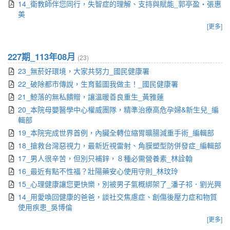
14_衛教師伴您同行，失智症的理解、支持與賦能_郭亭盈‧張惠
美
[更多]
227期_113年08月
(23)
23_無菸好環境，大家共努力_國民健康署
22_破除都市傳說，生育藍圖我做主！_國民健康署
21_鯨落的無私饋贈，讓溫暖善良重生_黃雅蓮
20_本院母嬰醫學中心權威團隊，精準治療高危孕婦&新生兒_編
輯部
19_本院完成世界首例，內臟全轉位縮胃曠腸減重手術_編輯部
18_搶救台灣惡視力，最新近視雷射、角膜塑型防併發症_編輯部
17_男人很辛苦，但別只補鋅，８種必需營養素_林詮翰
16_最近有點不性福？壯陽藥安心使用守則_林玟玲
15_心理健康讓您更快樂，別被男子氣概綁架了_潘子祁．劉光興
14_用愛喚回健康的爸爸，談社交焦慮症、創傷後壓力症和物質
使用疾患_吳博倫
[更多]