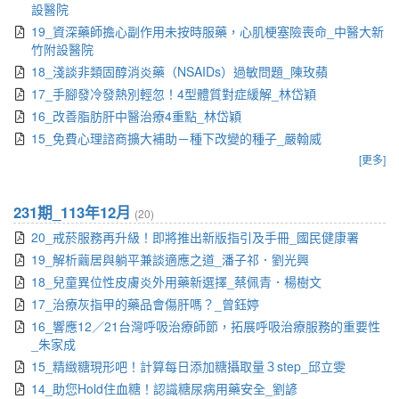
設醫院
19_資深藥師擔心副作用未按時服藥，心肌梗塞險喪命_中醫大新
竹附設醫院
18_淺談非類固醇消炎藥（NSAIDs）過敏問題_陳玫蘋
17_手腳發冷發熱別輕忽！4型體質對症緩解_林岱穎
16_改善脂肪肝中醫治療4重點_林岱穎
15_免費心理諮商擴大補助－種下改變的種子_嚴翰威
[更多]
231期_113年12月
(20)
20_戒菸服務再升級！即將推出新版指引及手冊_國民健康署
19_解析繭居與躺平兼談適應之道_潘子祁．劉光興
18_兒童異位性皮膚炎外用藥新選擇_蔡佩青．楊樹文
17_治療灰指甲的藥品會傷肝嗎？_曾鈺婷
16_響應12／21台灣呼吸治療師節，拓展呼吸治療服務的重要性
_朱家成
15_精緻糖現形吧！計算每日添加糖攝取量３step_邱立雯
14_助您Hold住血糖！認識糖尿病用藥安全_劉諺