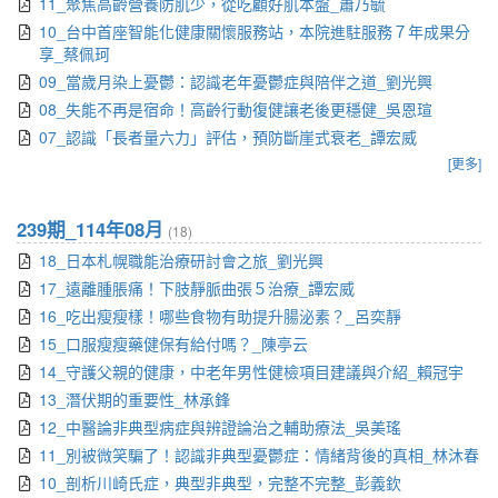
11_聚焦高齡營養防肌少，從吃顧好肌本盤_蕭乃毓
10_台中首座智能化健康關懷服務站，本院進駐服務７年成果分
享_蔡佩珂
09_當歲月染上憂鬱：認識老年憂鬱症與陪伴之道_劉光興
08_失能不再是宿命！高齡行動復健讓老後更穩健_吳恩瑄
07_認識「長者量六力」評估，預防斷崖式衰老_譚宏威
[更多]
239期_114年08月
(18)
18_日本札幌職能治療研討會之旅_劉光興
17_遠離腫脹痛！下肢靜脈曲張５治療_譚宏威
16_吃出瘦瘦樣！哪些食物有助提升腸泌素？_呂奕靜
15_口服瘦瘦藥健保有給付嗎？_陳亭云
14_守護父親的健康，中老年男性健檢項目建議與介紹_賴冠宇
13_潛伏期的重要性_林承鋒
12_中醫論非典型病症與辨證論治之輔助療法_吳美瑤
11_別被微笑騙了！認識非典型憂鬱症：情緒背後的真相_林沐春
10_剖析川崎氏症，典型非典型，完整不完整_彭義欽