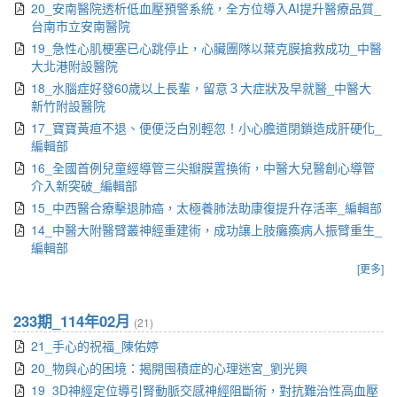
20_安南醫院透析低血壓預警系統，全方位導入AI提升醫療品質_
台南市立安南醫院
19_急性心肌梗塞已心跳停止，心臟團隊以葉克膜搶救成功_中醫
大北港附設醫院
18_水腦症好發60歲以上長輩，留意３大症狀及早就醫_中醫大
新竹附設醫院
17_寶寶黃疸不退、便便泛白別輕忽！小心膽道閉鎖造成肝硬化_
編輯部
16_全國首例兒童經導管三尖瓣膜置換術，中醫大兒醫創心導管
介入新突破_編輯部
15_中西醫合療擊退肺癌，太極養肺法助康復提升存活率_編輯部
14_中醫大附醫臂叢神經重建術，成功讓上肢癱瘓病人振臂重生_
編輯部
[更多]
233期_114年02月
(21)
21_手心的祝福_陳佑婷
20_物與心的困境：揭開囤積症的心理迷宮_劉光興
19_3D神經定位導引腎動脈交感神經阻斷術，對抗難治性高血壓