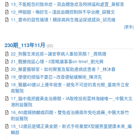
13_不能輕忽的致命症，高血糖急症及時辨識和處置_黃郁青
12_呷甜甜，嘸好生∼淺談血糖控制與不孕治療_薛雅文
11_要命的惡性循環！糖尿病與生殖泌尿道感染_邱亮維
[更多]
230期_113年11月
(22)
22_狗醫生來巡房∼讓安寧病人重拾笑顏！_周珮珊
21_戰勝拖延心理，3策略讓事事on time!_劉光興
20_解憂醫聊室，如何察覺及幫助慮病症患者？_林沐春
19_便便的煩惱不要忍∼改善便秘緩解術_陳沛先
18_醫籲40歲以上連年檢查，避免不可逆的青光眼_臺南市立安
南醫院
17_腦中風把握黃金治療期，IA取栓技術雲林海線唯一_中醫大北
港附設醫院
16_80歲婦肺麟癌四期，雙免疫治療兩年免吃癌藥_中醫大新竹
附設醫院
15_12歲前是矯正黃金期，新式手術重塑X型腿男童健康未來_編
輯部