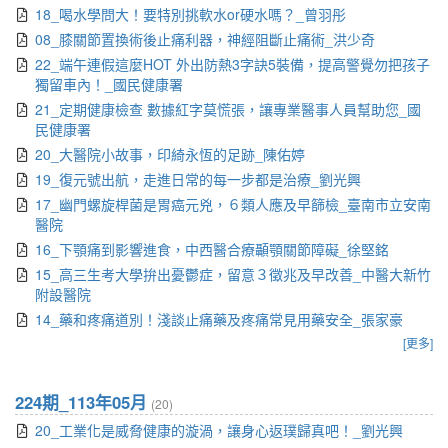
18_喝水學問大！要特別挑軟水or硬水嗎？_曾羽彤
08_膝關節置換術後止痛利器，神經阻斷止痛術_洪少奇
22_端午連假這麼HOT 外出防熱3字訣5裝備，提高警覺勿把孩子
獨留車內！_國民健康署
21_定期健康檢查 數據紅字莫慌張，讓專業醫事人員幫助您_國
民健康署
20_大醫院小故事，印綺永恆的足跡_陳佑婷
19_復元號出航，走進日常的每一步都是治療_劉光興
17_幽門螺旋桿菌是胃癌元兇，６類人應及早篩檢_臺南市立安南
醫院
16_下顎痛到影響進食，中西醫合療顳顎關節障礙_徐堅銘
15_高三生考大學拚出憂鬱症，留意３徵兆及早改善_中醫大新竹
附設醫院
14_藥和疼痛道別！淺談止痛藥及疼痛常見用藥安全_張家豪
[更多]
224期_113年05月
(20)
20_工業化是威脅健康的漩渦，讓身心返璞歸真吧！_劉光興