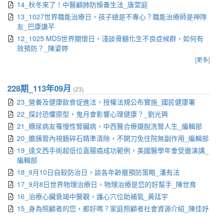
14_秋冬來了！中醫顧肺防燥養生法_唐萱庭
13_1027世界職能治療日，孩子總是不專心？職能治療師是神隊
友_巴康謙芊
12_1025 MDS世界關懷日，淺談骨髓化生不良症候群，如何有
效預防？_陳姿婷
[更多]
228期_113年09月
(23)
23_營養及健康飲食促進法，授權法規公布實施_國民健康署
22_探討恐懼原型，鬼月會影響心理健康？_劉光興
21_糖尿病友罹慢性腎臟病，中西醫合療擺脫洗腎人生_編輯部
20_膽胰管內視鏡碎石精準清除，不開刀免住院無副作用_編輯部
19_達文西手術超低位直腸癌成功範例，美國醫學年會受邀演講_
編輯部
18_9月10日自殺防治日，談各年齡層預防策略_潘有法
17_9月8日世界物理治療日，物理治療是您的好幫手_陳世育
16_治療心臟衰竭中醫觀，護心穴位助補氣_黃廷宇
15_身為照顧者的您，都好嗎？家庭照顧者社會資源介紹_陳佳妤