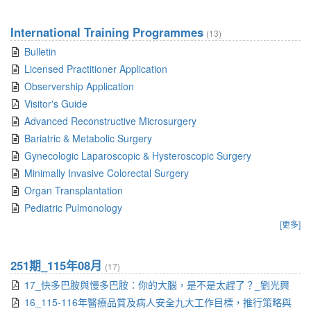
International Training Programmes
(13)
Bulletin
Licensed Practitioner Application
Observership Application
Visitor's Guide
Advanced Reconstructive Microsurgery
Bariatric & Metabolic Surgery
Gynecologic Laparoscopic & Hysteroscopic Surgery
Minimally Invasive Colorectal Surgery
Organ Transplantation
Pediatric Pulmonology
[更多]
251期_115年08月
(17)
17_快多巴胺與慢多巴胺：你的大腦，是不是太趕了？_劉光興
16_115-116年醫療品質及病人安全九大工作目標，推行策略與