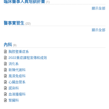
臨床醫事人員培訓計畫
(1)
顯示全部
醫事實習生
(22)
顯示全部
內科
(9)
胸腔暨重症系
2022重症課程宣傳和成效
消化系
新陳代謝科
風濕免疫科
心臟血管系
感染科
血液腫瘤科
腎臟科