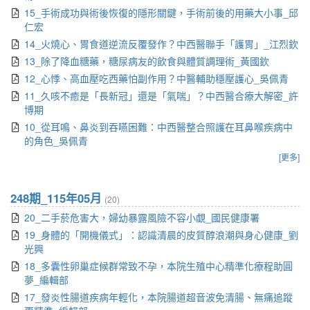
15_手術成功與術後恢復的隱形關鍵，手術前後的用藥大小事_邱
仁宏
14_火燒心、胃食道逆流反覆發作？中西醫聯手「護胃」_江烈欽
13_除了降血糖藥，糖尿病友的飲食與體質調理術_黃國欽
12_心悸、高血壓吃西藥怕副作用？中醫輔助穩壓護心_吳佩青
11_久咳不癒是「長新冠」還是「氣喘」？中西醫合療大解密_許
博期
10_從耳鳴、鼻炎到吞嚥困難：中西醫整合照護在耳鼻喉疾病中
的角色_吳佩青
[更多]
248期_115年05月
(20)
20_二手菸危害大，婦幼暴露風險不容小覷_國民健康署
19_身體的「開機儀式」：認識清晨的皮質醇浪潮與身心健康_劉
光興
18_多囊性卵巢症候群常致不孕，本院生殖中心精準化療程助圓
夢_編輯部
17_發炎性腸道疾病年輕化，本院腸道超音波免清腸、無痛追蹤