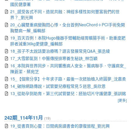
國民健康署
21_感受各式不同，造就共融：神經多樣性如何豐富我們的世
界？_劉光興
20_心臟雙重病變胸悶心悸，全台首例NeoChord＋PCI手術免開
胸雙病一解_編輯部
19_百天百例！本院Hugo機器手臂輔助縮胃曠腸手術，助重度肥
胖者減重36kg更健康_編輯部
18_孩子不太說話要治療嗎？語言發展常見Q&A_張丞綾
17_大雪節氣到！中醫傳授排寒養生秘訣_林岱穎
16_本院與世界同步，共同響應病人安全，醫病聯手．守護病安_
陳蒼潔．蔡宛芝
15_【個案分享】十年求子路，最後一次胚胎植入終圓夢_沈嘉柔
14_破除網路傳說，試管嬰兒療程常見５迷思_吳欣恩
13_從助孕到助育，第三代試管嬰兒：胚胎切片守護健康_張訓銘
[更多]
242期_114年11月
(19)
19_從書頁到心靈：日間病房讀書會的康復旅程_劉光興