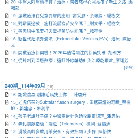
20_中醫大附醫精準質子治療，醫者慈母心照亮孩子新生之路_編
輯部
19_濕敷療法在兒童異膚的應用_謝采恩．余珮緹．楊樹文
18_對雞蛋過敏，施打流感疫苗安全嗎？_謝文秉．楊樹文
17_罹患腦中風要打肉毒桿菌防失能嗎？_韓亭怡
16_新世代細胞外囊泡（Extracellular Vesicles,EVs）治療_陳怡
文
15_開啟治療新契機！2025年值得關注的新藥突破_胡瑜方
14_從針刺到深層熱療：遠紅外線輔助針灸治療乾眼症_廖翊芳
[更多]
240期_114年09月
(16)
16_認識陰蝨 別讓毛病找上你！_陳駿升
15_老虎伍茲的Subtalar fusion surgery：重返高壇的奇蹟_蔡樵
旭．郭建忠．朱利平
14_孩子老說肚子痛？中醫雷射針灸助攻腸胃調理_潘思佑
13_老化關鍵指標：端粒（Telomeres）檢測_蘇揚迪
12_淺談高齡多重用藥安全，有效把關３步驟_陳怡妏