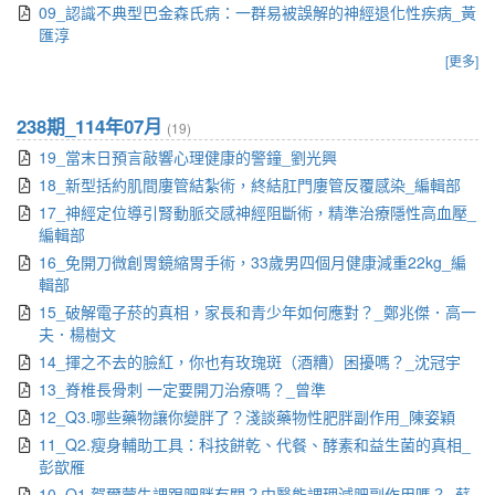
09_認識不典型巴金森氏病：一群易被誤解的神經退化性疾病_黃
匯淳
[更多]
238期_114年07月
(19)
19_當末日預言敲響心理健康的警鐘_劉光興
18_新型括約肌間廔管結紮術，終結肛門廔管反覆感染_編輯部
17_神經定位導引腎動脈交感神經阻斷術，精準治療隱性高血壓_
編輯部
16_免開刀微創胃鏡縮胃手術，33歲男四個月健康減重22kg_編
輯部
15_破解電子菸的真相，家長和青少年如何應對？_鄭兆傑．高一
夫．楊樹文
14_揮之不去的臉紅，你也有玫瑰斑（酒糟）困擾嗎？_沈冠宇
13_脊椎長骨刺 一定要開刀治療嗎？_曾準
12_Q3.哪些藥物讓你變胖了？淺談藥物性肥胖副作用_陳姿穎
11_Q2.瘦身輔助工具：科技餅乾、代餐、酵素和益生菌的真相_
彭歆雁
10_Q1.賀爾蒙失調跟肥胖有關？中醫能調理減肥副作用嗎？_蘇