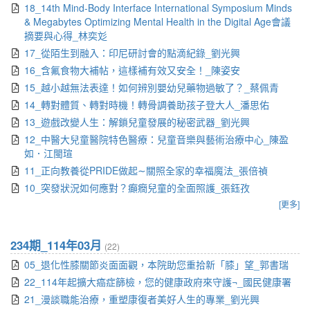
18_14th Mind-Body Interface International Symposium Minds
& Megabytes Optimizing Mental Health in the Digital Age會議
摘要與心得_林奕彣
17_從陌生到融入：印尼研討會的點滴紀錄_劉光興
16_含氟食物大補帖，這樣補有效又安全！_陳姿安
15_越小越無法表達！如何辨別嬰幼兒藥物過敏了？_蔡佩青
14_轉對體質、轉對時機！轉骨調養助孩子登大人_潘思佑
13_遊戲改變人生：解鎖兒童發展的秘密武器_劉光興
12_中醫大兒童醫院特色醫療：兒童音樂與藝術治療中心_陳盈
如．江閩瑄
11_正向教養從PRIDE做起∼關照全家的幸福魔法_張倍禎
10_突發狀況如何應對？癲癇兒童的全面照護_張鈺孜
[更多]
234期_114年03月
(22)
05_退化性膝關節炎面面觀，本院助您重拾新「膝」望_郭書瑞
22_114年起擴大癌症篩檢，您的健康政府來守護¬_國民健康署
21_漫談職能治療，重塑康復者美好人生的專業_劉光興