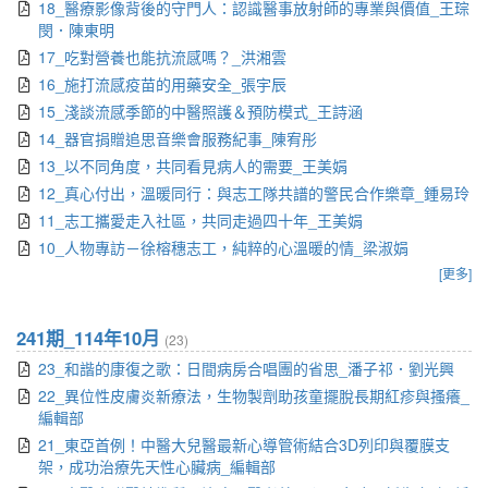
18_醫療影像背後的守門人：認識醫事放射師的專業與價值_王琮
閔．陳東明
17_吃對營養也能抗流感嗎？_洪湘雲
16_施打流感疫苗的用藥安全_張宇辰
15_淺談流感季節的中醫照護＆預防模式_王詩涵
14_器官捐贈追思音樂會服務紀事_陳宥彤
13_以不同角度，共同看見病人的需要_王美娟
12_真心付出，溫暖同行：與志工隊共譜的警民合作樂章_鍾易玲
11_志工攜愛走入社區，共同走過四十年_王美娟
10_人物專訪－徐榕穗志工，純粹的心溫暖的情_梁淑娟
[更多]
241期_114年10月
(23)
23_和諧的康復之歌：日間病房合唱團的省思_潘子祁．劉光興
22_異位性皮膚炎新療法，生物製劑助孩童擺脫長期紅疹與搔癢_
編輯部
21_東亞首例！中醫大兒醫最新心導管術結合3D列印與覆膜支
架，成功治療先天性心臟病_編輯部