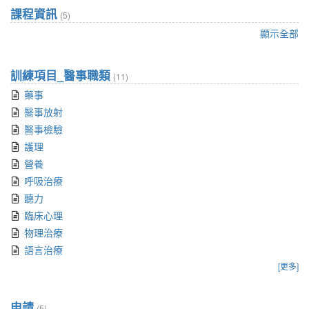
課程資訊
(5)
顯示全部
訓練項目_醫事職類
(11)
藥事
醫事放射
醫事檢驗
護理
營養
呼吸治療
聽力
臨床心理
物理治療
語言治療
[更多]
申請
(5)