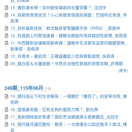
思_石佩樺
15_癢到凍未條！如何避免蕁麻疹反覆突襲？_沈冠宇
14_長期胃食道逆流？小心無聲食道癌前病變：巴瑞特氏食道_李
政澤
13_剖析最新技術：軟式輸尿管腎臟鏡手術（RIRS）_葉進仲
12_抗癌路上的堅強後盾：緩解治療副作用與癌因性疲憊_吳佩青
11_中西醫對症緩解高齡疼痛：讓晚年生活更有品質的關鍵策略_
劉東桓．吳佩青
10_存骨本、養肌肉：正確遠離肌少症與骨鬆威脅_吳佩青
09_蛋白尿＆水腫退散！中西合治慢性腎病的保腎攻略_許博期
[更多]
249期_115年06月
(19)
19_顫抖指尖下的生命解答：一場關於「賺到了」的安寧共照_陳
佑婷
18_當風暴來臨，您有足夠的復原力嗎？_劉光興
17_鬼剃頭掉髮好焦慮？圓形禿治療選擇＆衛教觀念_沈冠宇
16_現代植牙讓您敢咬、敢笑：一次搞懂全口固定植牙３做法_陳
易