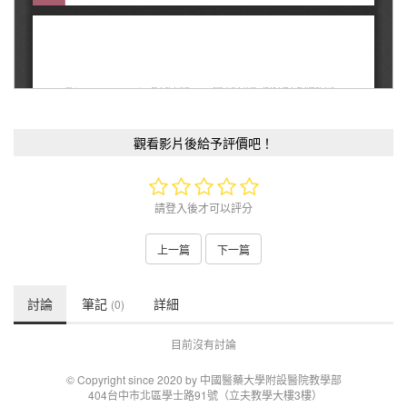
觀看影片後給予評價吧！
請登入後才可以評分
上一篇
下一篇
討論
筆記
詳細
(0)
目前沒有討論
© Copyright since 2020 by 中國醫藥大學附設醫院教學部
404台中市北區學士路91號（立夫教學大樓3樓）