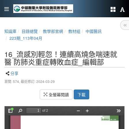
知識庫
目錄總覽
教學部官網
教材組
中國醫訊
223期_113年04月
16_流感別輕忽！連續高燒急喘速就
醫 防肺炎重症轉敗血症_編輯部
分享
瀏覽: 574,
最近修訂: 2024-03-29
全螢幕閱讀
下載