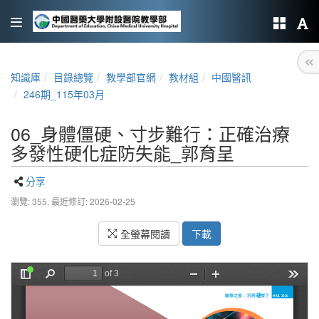
知識庫
目錄總覽
教學部官網
教材組
中國醫訊
246期_115年03月
06_身體僵硬、寸步難行：正確治療
多發性硬化症防失能_郭育呈
分享
瀏覽: 355,
最近修訂: 2026-02-25
全螢幕閱讀
下載