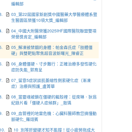
編輯部
3.
03_第22屆國家新創獎中國醫藥大學醫療體系暨
生醫園區榮獲10項大獎_編輯部
4.
04_中國大附醫榮獲2025IHF國際醫院聯盟雙項
榮譽獎肯定_編輯部
5.
05_解凍被禁錮的身體：帕金森氏症「肢體僵
硬」與雙靶點聚焦超音波新曙光_陳睿正
6.
06_身體僵硬、寸步難行：正確治療多發性硬化
症防失能_郭育呈
7.
07_留意5症狀談肌萎縮性側索硬化症（漸凍
症）治療與照護_盧菁華
8.
08_當靈魂被鎖在僵硬的軀殼裡：從席琳．狄翁
紀錄片看「僵硬人症候群」_敖瑀
9.
09_血管裡的地雷危機：心臟科醫師教您搞懂動
脈硬化_羅翊賓
10.
10_別等肝變硬才知不能撐！從小疲勞拖成大