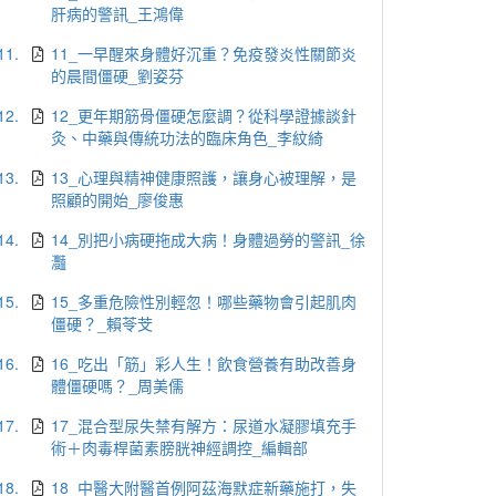
肝病的警訊_王鴻偉
11.
11_一早醒來身體好沉重？免疫發炎性關節炎
的晨間僵硬_劉姿芬
12.
12_更年期筋骨僵硬怎麼調？從科學證據談針
灸、中藥與傳統功法的臨床角色_李紋綺
13.
13_心理與精神健康照護，讓身心被理解，是
照顧的開始_廖俊惠
14.
14_別把小病硬拖成大病！身體過勞的警訊_徐
灩
15.
15_多重危險性別輕忽！哪些藥物會引起肌肉
僵硬？_賴苓芠
16.
16_吃出「筋」彩人生！飲食營養有助改善身
體僵硬嗎？_周美儒
17.
17_混合型尿失禁有解方：尿道水凝膠填充手
術＋肉毒桿菌素膀胱神經調控_編輯部
18.
18_中醫大附醫首例阿茲海默症新藥施打，失