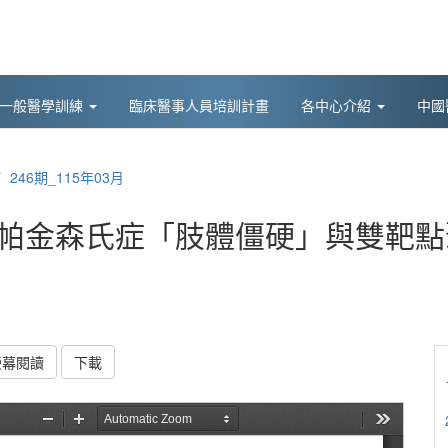
後一般醫學訓練
臨床醫事人員培訓計畫
各中心介紹
中國
246期_115年03月
：帕金森氏症「肢體僵硬」與雙靶點
螢幕閱讀
下載