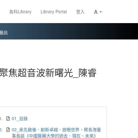
各科Library
Library Portal
登入
醫訊
聚焦超音波新曙光_陳睿
1.
01_目錄
2.
02_承先啟後．創新卓越．放眼世界，蔡長海董
事長談《中國醫藥大學的過去、現在、未來》_