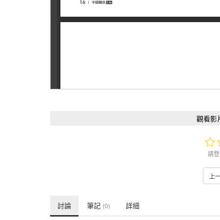
觀看影
請登
上
討論
筆記
詳細
(0)