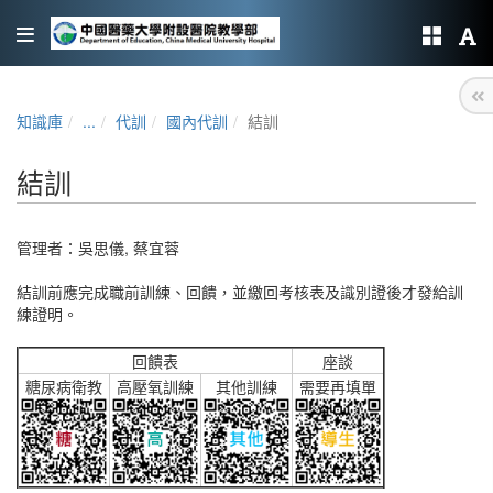
知識庫
...
代訓
國內代訓
結訓
結訓
管理者：
吳思儀
,
蔡宜蓉
結訓前應完成職前訓練、回饋，並繳回考核表及識別證後才發給訓
練證明。
回饋表
座談
糖尿病衛教
高壓氧訓練
其他訓練
需要再填單