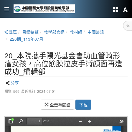
知識庫
目錄總覽
教學部官網
教材組
中國醫訊
226期_113年07月
20_本院攜手陽光基金會助血管畸形
瘤女孩，高位筋膜拉皮手術顏面再造
成功_編輯部
分享
瀏覽: 569,
最近修訂: 2024-07-01
全螢幕閱讀
下載