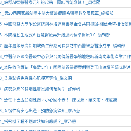
03_站穩AI智慧醫療元年的起點，團結再創巔峰！_周德陽
04_第20屆國家新創獎中醫大暨醫療體系獲獎數全國冠軍_編輯部
05_中國醫藥大學附設醫院與林增連慈善基金會共同舉辦-相信希望相信愛
06_本院推動生成式AI智慧醫療再升級邁向精準醫療3.0_編輯部
07_歷年層級最高新加坡衛生部總司長參訪中西醫智慧醫療成果_編輯部
08_中醫部＆國際醫療中心參與台馬傳統醫學論壇鏈結新南向學術產業合作
09_本院收治緬甸「龜背少年」國際慈善醫療案例榮登玉山論壇開幕式影片
10_３重點避免急性心肌梗塞奪命_湯文德
11_病勢急驟的猛爆性肝炎如何預防？_許偉帆
12_急性下巴脫臼別亂喬，小心回不去！_陳世淵．羅文甫．陳遠謙
13_５慢性病安心出遊，預防急病須知_廖乃慧
14_搭飛機７種不適症狀如何應變？_廖乃慧