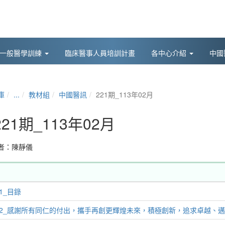
後一般醫學訓練
臨床醫事人員培訓計畫
各中心介紹
中國
庫
...
教材組
中國醫訊
221期_113年02月
221期_113年02月
者：
陳靜儀
01_目錄
02_感謝所有同仁的付出，攜手再創更輝煌未來，積極創新，追求卓越、邁