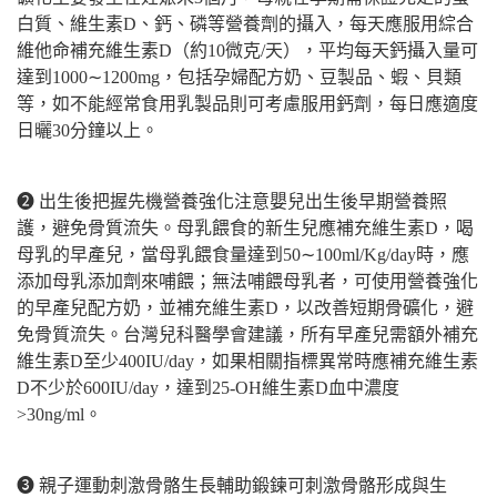
白質、維生素D、鈣、磷等營養劑的攝入，每天應服用綜合
維他命補充維生素D（約10微克/天），平均每天鈣攝入量可
達到1000
∼
1200mg
，包括孕婦配方奶、豆製品、蝦、貝類
等，如不能經常食用乳製品則可考慮服用鈣劑，每日應適度
日曬30分鐘以上。
❷
出生後把握先機營養強化注意嬰兒出生後早期營養照
護，避免骨質流失。母乳餵食的新生兒應補充維生素D，喝
母乳的早產兒，當母乳餵食量達到50
∼
100ml/Kg/day
時，應
添加母乳添加劑來哺餵；無法哺餵母乳者，可使用營養強化
的早產兒配方奶，並補充維生素D，以改善短期骨礦化，避
免骨質流失。台灣兒科醫學會建議，所有早產兒需額外補充
維生素D至少400IU/day，如果相關指標異常時應補充維生素
D不少於600IU/day，達到25-OH維生素D血中濃度
>30ng/ml。
❸
親子運動刺激骨骼生長輔助鍛鍊可刺激骨骼形成與生