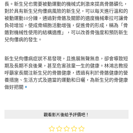
長。新生兒也需要被動運動的機械式刺激來提高骨骼礦化，
對於具有新生兒佝僂病風險的新生兒，可以每天進行溫和的
被動運動10分鐘，通過對骨骼及關節的適度機械牽拉可讓骨
負荷增加，使成骨細胞活動增強，促進骨的形成，稱為「骨
骼對機械性使用的結構適應」，可以改善骨強度和預防新生
兒佝僂病的發生。
新生兒佝僂病症狀不易發現，且進展無聲無息，卻會導致短
期及長期不良後果，甚至危害孩童一生的健康。林鴻志教授
呼籲家長關注新生兒的骨骼健康，透過有利於骨骼健康的營
養措施、生活方式及適當的運動和日曬，為新生兒的骨健康
做好把關
。
觀看影片後給予評價吧！