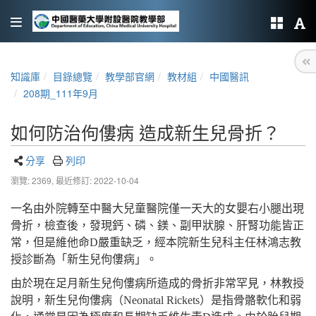
知識庫
目錄總覽
教學部官網
教材組
中國醫訊
208期_111年9月
如何防治佝僂病 造成新生兒骨折？
分享
列印
瀏覽: 2369,
最近修訂: 2022-10-04
一名由外院轉至中醫大兒童醫院僅一天大的女嬰右小腿出現
骨折，檢查後，發現鈣、磷、鎂、副甲狀腺、肝腎功能皆正
常，但是維他命D嚴重缺乏，經本院新生兒科主任林鴻志教
授診斷為「新生兒佝僂病」。
由於現在足月新生兒佝僂病所造成的骨折非常罕見，林教授
說明，新生兒佝僂病（Neonatal Rickets）是指骨骼軟化和弱