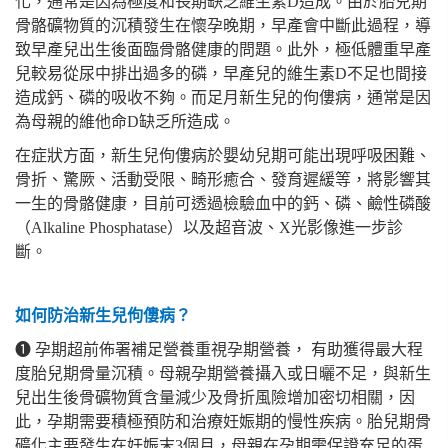
化，通常是因為極度和長期缺乏維生素D造成。由於胎兒期
骨骼礦物質的沉積發生在懷孕晚期，早產會中斷此過程，導
致早產兒出生後面臨骨骼健康的問題。此外，極低體重早產
兒較易從尿中排出過多的磷，早產兒的維生素D不足也間接
造成鈣、磷的吸收不夠。而足月新生兒的佝僂病，通常是因
為母親的維他命D缺乏所造成。
在症狀方面，新生兒佝僂病於嬰幼兒期可能出現呼吸困難、
骨折、驚厥、活動受限、畸形癒合、發育遲緩等，將影響其
一生的骨骼健康，目前可透過檢驗血中的鈣、磷、鹼性磷酸
（Alkaline Phosphatase）以及超音波、X光影像進一步診
斷。
如何防治新生兒佝僂病？
❶
孕期超前佈署補足營養重視孕期營養， 有助獲得最大程
度胎兒期骨量沉積。母親孕期營養攝入或日曬不足，與新生
兒出生後骨礦物質含量減少及骨折風險增加密切相關，因
此，孕期需要積極預防和治療妊娠期的慢性疾病。胎兒期骨
礦化主要發生在妊娠末3個月，母親在孕期需保證充足的蛋