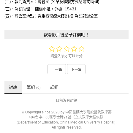
(
二
)
、報到負責人：總醫師
(
名單及聯繫方式請洽詢助理
)
15431
(
三
)
、急診助理：
陳儷小姐，分機
(
四
)
、辦公室地點：急重症醫療大樓
B1
樓
急診部辦公室
觀看影片後給予評價吧！
請登入後才可以評分
上一篇
下一篇
討論
筆記
詳細
(0)
目前沒有討論
© Copyright since 2020 by 中國醫藥大學附設醫院教學部
404台中市北區學士路91號（立夫教學大樓3樓）
(Department of Education, China Medical University Hospital).
All rights reserved.