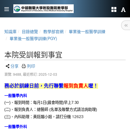
知識庫
目錄總覽
教學部官網
畢業後一般醫學訓練
畢業後一般醫學訓練(PGY)
本院受訓報到事宜
分享
列印
瀏覽: 9488,
最近修訂: 2025-12-03
務必於訓練日前，先行聯繫
報到負責人
喔！
一般醫學內科
(
一
)
、報到時間：每月
1
日
(
晨會時間
)
早上
7:30
(
二
)
、報到負責人：總醫師
(
名單及聯繫方式請洽詢助理
)
12623
(
三
)
、內科助理：
黃鈺媚小姐
，請打分機
一般醫學外科