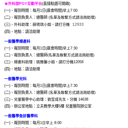
★
外科部
PGY
互動平台
(
直接點選可開啟
)
(
一
)
、報到時間：每月
1
日
(
晨會時間
)
早上
7:00
(
二
)
、報到負責人：總醫師
(
名單及聯繫方式請洽詢助理
)
12933
(
三
)
、外科助理：薛琇琪小姐，請打分機
(
四
)
、地點：
請洽助理
一般醫學婦產科
(
一
)
、報到時間：每月
1
日
(
晨會時間
)
早上
7:30
(
二
)
、報到負責人：總醫師
(
名單及聯繫方式請洽詢助理
)
(
三
)
、婦產科助理：姚雅馨小姐，請打分機
12058
(
四
)
、地點：
請洽助理
一般醫學兒科
(
一
)
、報到時間：每月
1
日
(
晨會時間
)
早上
7:30
(
二
)
、報到負責人：總醫師
(
名單及聯繫方式請洽詢助理
)
(
三
)
、兒童醫學中心助理：劉宣成先生，分機
14638
(
四
)
、辦公室地點：立夫教學大樓
5
樓
兒童醫院辦公室
一般醫學急診醫學科
(
一
)
、報到時間：每月
1
日早上
8:00