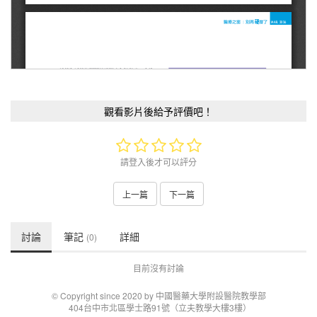
觀看影片後給予評價吧！
請登入後才可以評分
上一篇
下一篇
討論
筆記
詳細
(0)
目前沒有討論
© Copyright since 2020 by 中國醫藥大學附設醫院教學部
404台中市北區學士路91號（立夫教學大樓3樓）