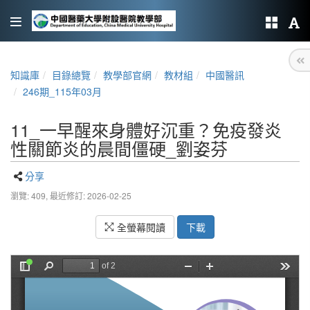
知識庫
目錄總覽
教學部官網
教材組
中國醫訊
246期_115年03月
11_一早醒來身體好沉重？免疫發炎
性關節炎的晨間僵硬_劉姿芬
分享
瀏覽: 409,
最近修訂: 2026-02-25
全螢幕閱讀
下載