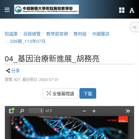
知識庫
目錄總覽
教學部官網
教材組
中國醫訊
226期_113年07月
04_基因治療新進展_胡務亮
分享
瀏覽: 927,
最近修訂: 2024-07-01
全螢幕閱讀
下載