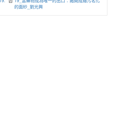
19.
19_當藥物成為唯一的出口：揭開成癮污名化
的面紗_劉光興