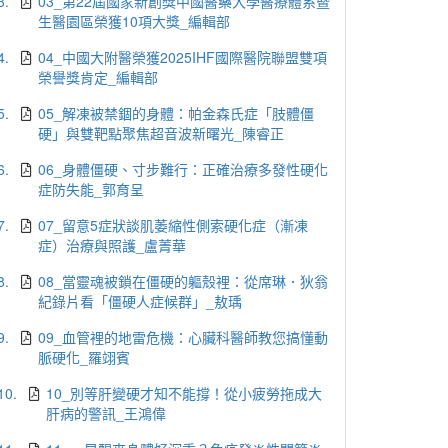
3.
03_第22屆國家新創獎中國醫藥大學醫療體系暨
生醫園區榮獲10項大獎_編輯部
4.
04_中國大附醫榮獲2025IHF國際醫院聯盟雙項
榮譽獎肯定_編輯部
5.
05_解凍被禁錮的身體：帕金森氏症「肢體僵
硬」與雙靶點聚焦超音波新曙光_陳睿正
6.
06_身體僵硬、寸步難行：正確治療多發性硬化
症防失能_郭育呈
7.
07_留意5症狀談肌萎縮性側索硬化症（漸凍
症）治療與照護_盧菁華
8.
08_當靈魂被鎖在僵硬的軀殼裡：從席琳．狄翁
紀錄片看「僵硬人症候群」_敖瑀
9.
09_血管裡的地雷危機：心臟科醫師教您搞懂動
脈硬化_羅翊賓
10.
10_別等肝變硬才知不能撐！從小疲勞拖成大
肝病的警訊_王鴻偉