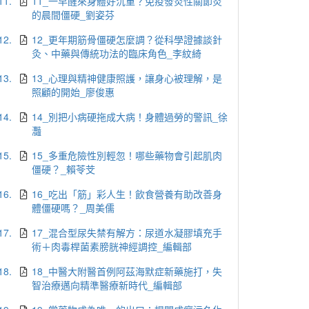
11.
11_一早醒來身體好沉重？免疫發炎性關節炎
的晨間僵硬_劉姿芬
12.
12_更年期筋骨僵硬怎麼調？從科學證據談針
灸、中藥與傳統功法的臨床角色_李紋綺
13.
13_心理與精神健康照護，讓身心被理解，是
照顧的開始_廖俊惠
14.
14_別把小病硬拖成大病！身體過勞的警訊_徐
灩
15.
15_多重危險性別輕忽！哪些藥物會引起肌肉
僵硬？_賴苓芠
16.
16_吃出「筋」彩人生！飲食營養有助改善身
體僵硬嗎？_周美儒
17.
17_混合型尿失禁有解方：尿道水凝膠填充手
術＋肉毒桿菌素膀胱神經調控_編輯部
18.
18_中醫大附醫首例阿茲海默症新藥施打，失
智治療邁向精準醫療新時代_編輯部