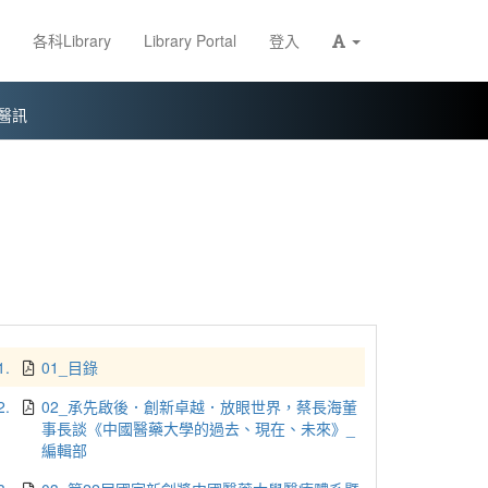
各科Library
Library Portal
登入
醫訊
1.
01_目錄
2.
02_承先啟後．創新卓越．放眼世界，蔡長海董
事長談《中國醫藥大學的過去、現在、未來》_
編輯部