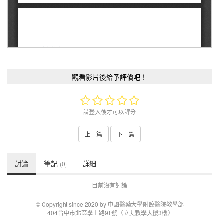
觀看影片後給予評價吧！
請登入後才可以評分
上一篇
下一篇
討論
筆記
詳細
(0)
目前沒有討論
© Copyright since 2020 by 中國醫藥大學附設醫院教學部
404台中市北區學士路91號（立夫教學大樓3樓）