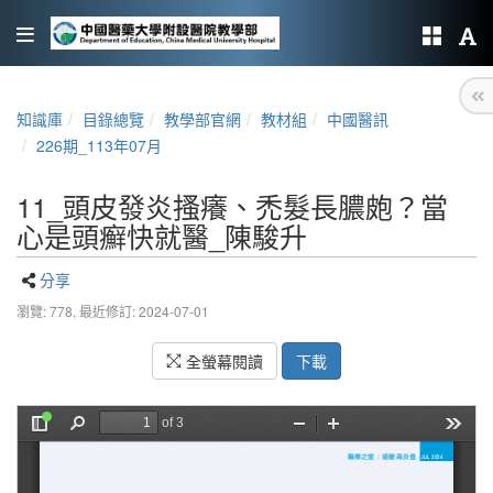
知識庫
目錄總覽
教學部官網
教材組
中國醫訊
226期_113年07月
11_頭皮發炎搔癢、禿髮長膿皰？當
心是頭癬快就醫_陳駿升
分享
瀏覽: 778,
最近修訂: 2024-07-01
全螢幕閱讀
下載