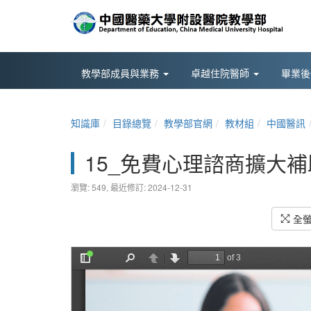
教學部成員與業務
卓越住院醫師
畢業
知識庫
目錄總覽
教學部官網
教材組
中國醫訊
15_免費心理諮商擴大
瀏覽: 549,
最近修訂: 2024-12-31
全