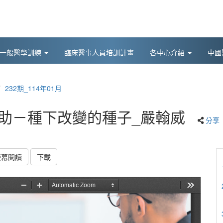
後一般醫學訓練
臨床醫事人員培訓計畫
各中心介紹
中國
232期_114年01月
補助－種下改變的種子_嚴翰威
分享
螢幕閱讀
下載