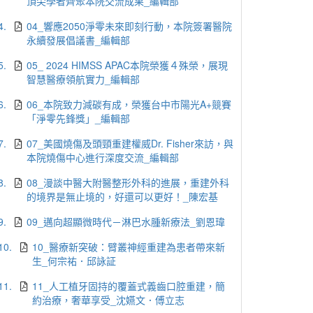
頂尖學者齊聚本院交流成果_編輯部
4.
04_響應2050淨零未來即刻行動，本院簽署醫院
永續發展倡議書_編輯部
5.
05_ 2024 HIMSS APAC本院榮獲４殊榮，展現
智慧醫療領航實力_編輯部
6.
06_本院致力減碳有成，榮獲台中市陽光A+競賽
「淨零先鋒獎」_編輯部
7.
07_美國燒傷及頭頸重建權威Dr. Fisher來訪，與
本院燒傷中心進行深度交流_編輯部
8.
08_漫談中醫大附醫整形外科的進展，重建外科
的境界是無止境的，好還可以更好！_陳宏基
9.
09_邁向超顯微時代－淋巴水腫新療法_劉恩瑋
10.
10_醫療新突破：臂叢神經重建為患者帶來新
生_何宗祐．邱詠証
11.
11_人工植牙固持的覆蓋式義齒口腔重建，簡
約治療，奢華享受_沈嬿文．傅立志