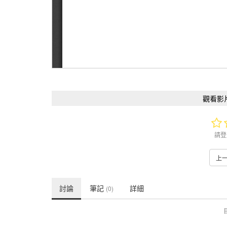
觀看影
請登
上
討論
筆記
詳細
(0)