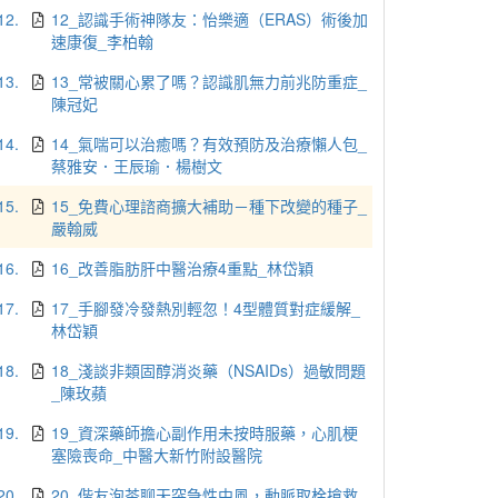
12.
12_認識手術神隊友：怡樂適（ERAS）術後加
速康復_李柏翰
13.
13_常被關心累了嗎？認識肌無力前兆防重症_
陳冠妃
14.
14_氣喘可以治癒嗎？有效預防及治療懶人包_
蔡雅安．王辰瑜．楊樹文
15.
15_免費心理諮商擴大補助－種下改變的種子_
嚴翰威
16.
16_改善脂肪肝中醫治療4重點_林岱穎
17.
17_手腳發冷發熱別輕忽！4型體質對症緩解_
林岱穎
18.
18_淺談非類固醇消炎藥（NSAIDs）過敏問題
_陳玫蘋
19.
19_資深藥師擔心副作用未按時服藥，心肌梗
塞險喪命_中醫大新竹附設醫院
20.
20_偕友泡茶聊天突急性中風，動脈取栓搶救