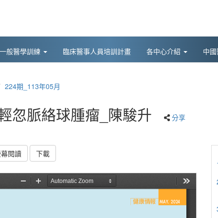
後一般醫學訓練
臨床醫事人員培訓計畫
各中心介紹
中國
224期_113年05月
別輕忽脈絡球腫瘤_陳駿升
分享
螢幕閱讀
下載