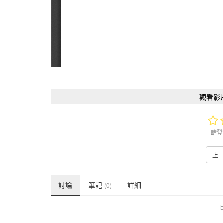
觀看影
請登
上
討論
筆記
詳細
(0)