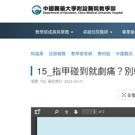
教學部成員與業務
卓越住院醫師
畢業
知識庫
目錄總覽
教學部官網
教材組
中國醫訊
15_指甲碰到就劇痛？
瀏覽: 792,
最近修訂: 2024-05-01
全