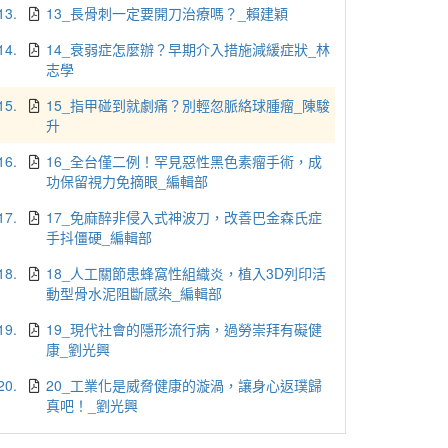
13.
13_長骨刺一定要開刀治療嗎？_賴建穎
14.
14_衰弱症怎麼辦？早期介入措施減緩症狀_林
志學
15.
15_指甲碰到就劇痛？別輕忽脈絡球腫瘤_陳駿
升
16.
16_全台僅二例！罕見惡性黑色素瘤手術，成
功保留視力免摘眼_編輯部
17.
17_免麻醉非侵入式神波刀，改善巴金森氏症
手抖僵硬_編輯部
18.
18_人工關節患蜂窩性組織炎，植入3D列印活
動型骨水泥阻斷感染_編輯部
19.
19_現代社會的隱形流行病，過勞崇拜有礙健
康_劉光興
20.
20_工業化是威脅健康的漩渦，讓身心返璞歸
真吧！_劉光興