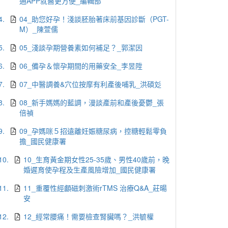
通APP就醫更方便_編輯部
4.
04_助您好孕！淺談胚胎著床前基因診斷（PGT-
M）_陳萱儒
5.
05_淺談孕期營養素如何補足？_郭潔因
6.
06_備孕＆懷孕期間的用藥安全_李昱陞
7.
07_中醫調養&穴位按摩有利產後哺乳_洪碩彣
8.
08_新手媽媽的藍調，漫談產前和產後憂鬱_張
倍禎
9.
09_孕媽咪５招遠離妊娠糖尿病，控糖輕鬆零負
擔_國民健康署
10.
10_生育黃金期女性25-35歲、男性40歲前，晚
婚遲育使孕程及生產風險增加_國民健康署
11.
11_重覆性經顱磁刺激術rTMS 治療Q&A_莊暘
安
12.
12_經常腰痛！需要檢查腎臟嗎？_洪毓權