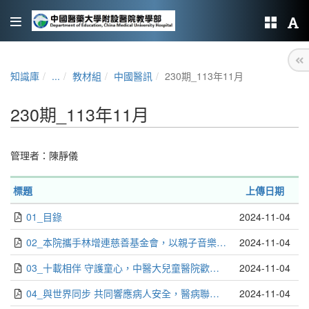
知識庫
...
教材組
中國醫訊
230期_113年11月
230期_113年11月
管理者：
陳靜儀
標題
上傳日期
01_目錄
2024-11-04
02_本院攜手林增連慈善基金會，以親子音樂劇深耕永續發展新世代_編輯部
2024-11-04
03_十載相伴 守護童心，中醫大兒童醫院歡慶10週年院慶_編輯部
2024-11-04
04_與世界同步 共同響應病人安全，醫病聯手．守護病安_陳蒼潔．李虹伶
2024-11-04