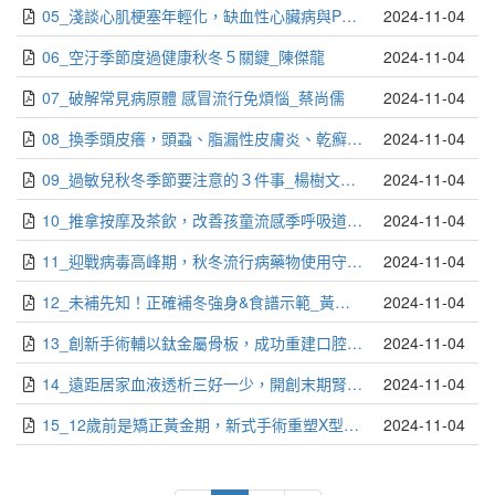
05_淺談心肌梗塞年輕化，缺血性心臟病與PM2.5的關係_鄭英男
2024-11-04
06_空汙季節度過健康秋冬５關鍵_陳傑龍
2024-11-04
07_破解常見病原體 感冒流行免煩惱_蔡尚儒
2024-11-04
08_換季頭皮癢，頭蝨、脂漏性皮膚炎、乾癬分不清？_陳駿升
2024-11-04
09_過敏兒秋冬季節要注意的３件事_楊樹文．王志堯
2024-11-04
10_推拿按摩及茶飲，改善孩童流感季呼吸道症狀_許有志
2024-11-04
11_迎戰病毒高峰期，秋冬流行病藥物使用守則_林家右
2024-11-04
12_未補先知！正確補冬強身&食譜示範_黃淳蔚
2024-11-04
13_創新手術輔以鈦金屬骨板，成功重建口腔癌病人咬合進食_編輯部
2024-11-04
14_遠距居家血液透析三好一少，開創末期腎病治療新里程碑_編輯部
2024-11-04
15_12歲前是矯正黃金期，新式手術重塑X型腿男童健康未來_編輯部
2024-11-04