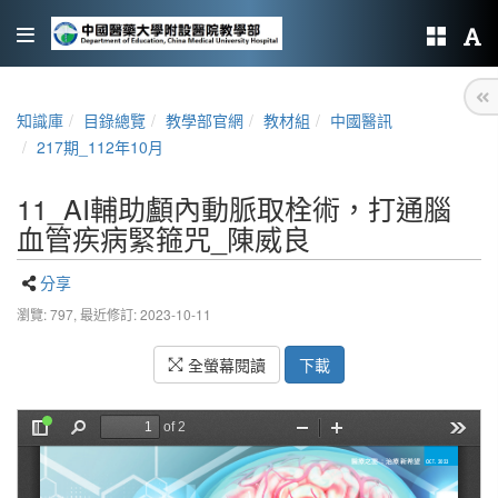
知識庫
目錄總覽
教學部官網
教材組
中國醫訊
217期_112年10月
11_AI輔助顱內動脈取栓術，打通腦
血管疾病緊箍咒_陳威良
分享
瀏覽: 797,
最近修訂: 2023-10-11
全螢幕閱讀
下載