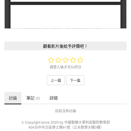
觀看影片後給予評價吧！
請登入後才可以評分
上一篇
下一篇
討論
筆記
詳細
(0)
目前沒有討論
© Copyright since 2020 by 中國醫藥大學附設醫院教學部
404台中市北區學士路91號（立夫教學大樓3樓）