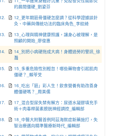
11.
11_一早醒來身體好沉重？免疫發炎性關節炎
的晨間僵硬_劉姿芬
12.
12_更年期筋骨僵硬怎麼調？從科學證據談針
灸、中藥與傳統功法的臨床角色_李紋綺
13.
13_心理與精神健康照護，讓身心被理解，是
照顧的開始_廖俊惠
14.
14_別把小病硬拖成大病！身體過勞的警訊_徐
灩
15.
15_多重危險性別輕忽！哪些藥物會引起肌肉
僵硬？_賴苓芠
16.
16_吃出「筋」彩人生！飲食營養有助改善身
體僵硬嗎？_周美儒
17.
17_混合型尿失禁有解方：尿道水凝膠填充手
術＋肉毒桿菌素膀胱神經調控_編輯部
18.
18_中醫大附醫首例阿茲海默症新藥施打，失
智治療邁向精準醫療新時代_編輯部