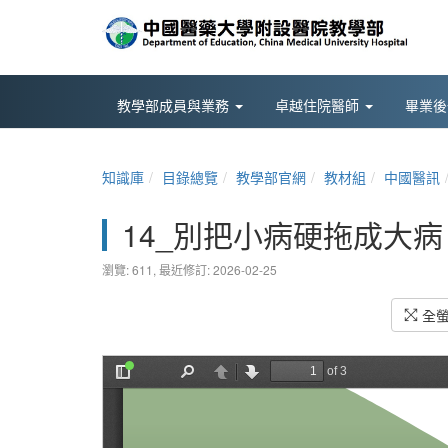
教學部成員與業務
卓越住院醫師
畢業
知識庫
目錄總覽
教學部官網
教材組
中國醫訊
14_別把小病硬拖成大
瀏覽: 611,
最近修訂: 2026-02-25
全