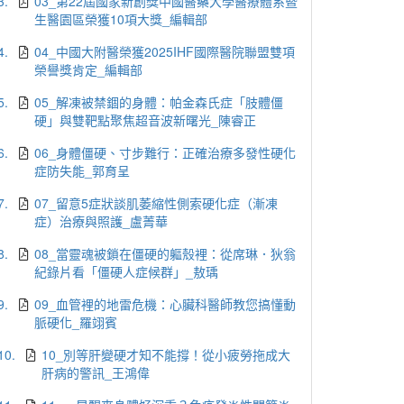
3.
03_第22屆國家新創獎中國醫藥大學醫療體系暨
生醫園區榮獲10項大獎_編輯部
4.
04_中國大附醫榮獲2025IHF國際醫院聯盟雙項
榮譽獎肯定_編輯部
5.
05_解凍被禁錮的身體：帕金森氏症「肢體僵
硬」與雙靶點聚焦超音波新曙光_陳睿正
6.
06_身體僵硬、寸步難行：正確治療多發性硬化
症防失能_郭育呈
7.
07_留意5症狀談肌萎縮性側索硬化症（漸凍
症）治療與照護_盧菁華
8.
08_當靈魂被鎖在僵硬的軀殼裡：從席琳．狄翁
紀錄片看「僵硬人症候群」_敖瑀
9.
09_血管裡的地雷危機：心臟科醫師教您搞懂動
脈硬化_羅翊賓
10.
10_別等肝變硬才知不能撐！從小疲勞拖成大
肝病的警訊_王鴻偉