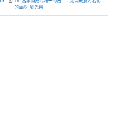
19.
19_當藥物成為唯一的出口：揭開成癮污名化
的面紗_劉光興