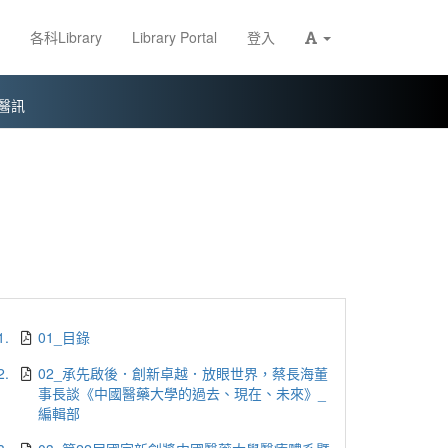
各科Library
Library Portal
登入
醫訊
1.
01_目錄
2.
02_承先啟後．創新卓越．放眼世界，蔡長海董
事長談《中國醫藥大學的過去、現在、未來》_
編輯部