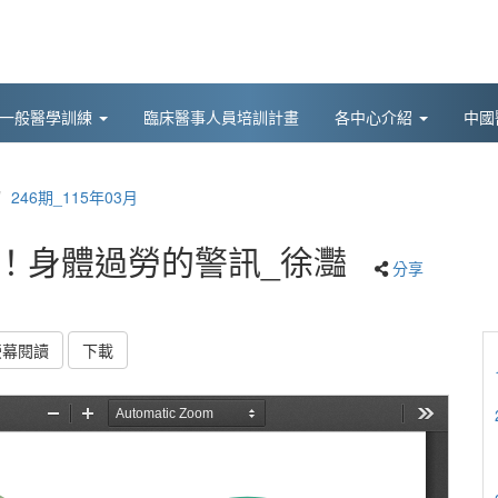
後一般醫學訓練
臨床醫事人員培訓計畫
各中心介紹
中國
246期_115年03月
病！身體過勞的警訊_徐灩
分享
螢幕閱讀
下載