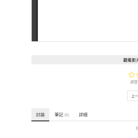
觀看影
請登
上
討論
筆記
詳細
(0)