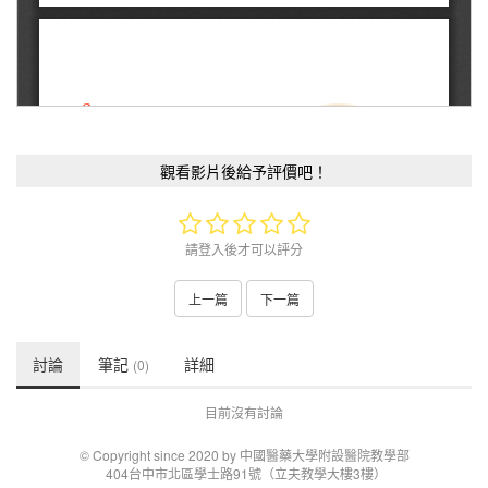
觀看影片後給予評價吧！
請登入後才可以評分
上一篇
下一篇
討論
筆記
詳細
(0)
目前沒有討論
© Copyright since 2020 by 中國醫藥大學附設醫院教學部
404台中市北區學士路91號（立夫教學大樓3樓）