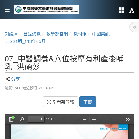
知識庫
目錄總覽
教學部官網
教材組
中國醫訊
224期_113年05月
07_中醫調養&穴位按摩有利產後哺
乳_洪碩彣
分享
瀏覽: 741,
最近修訂: 2024-05-01
全螢幕閱讀
下載