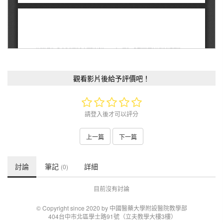
觀看影片後給予評價吧！
請登入後才可以評分
上一篇
下一篇
討論
筆記
詳細
(0)
目前沒有討論
© Copyright since 2020 by 中國醫藥大學附設醫院教學部
404台中市北區學士路91號（立夫教學大樓3樓）