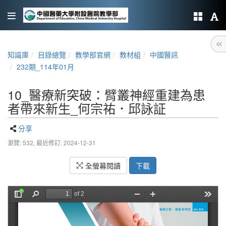
知識庫
目錄總覽
教學部官網
教材組
中國醫訊
232期_114年01月
10_醫療新突破：臂叢神經重建為患
者帶來新生_何宗祐．邱詠証
分享
瀏覽: 532,
最近修訂: 2024-12-31
全螢幕閱讀
下載