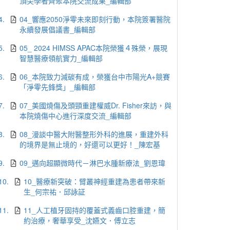
頂尖學者齊聚本院交流成果_編輯部
4.
04_響應2050淨零未來即刻行動，本院簽署醫院
永續發展倡議書_編輯部
5.
05_ 2024 HIMSS APAC本院榮獲４殊榮，展現
智慧醫療領航實力_編輯部
6.
06_本院致力減碳有成，榮獲台中市陽光A+競賽
「淨零先鋒獎」_編輯部
7.
07_美國燒傷及頭頸重建權威Dr. Fisher來訪，與
本院燒傷中心進行深度交流_編輯部
8.
08_漫談中醫大附醫整形外科的進展，重建外科
的境界是無止境的，好還可以更好！_陳宏基
9.
09_邁向超顯微時代－淋巴水腫新療法_劉恩瑋
10.
10_醫療新突破：臂叢神經重建為患者帶來新
生_何宗祐．邱詠証
11.
11_人工植牙固持的覆蓋式義齒口腔重建，簡
約治療，奢華享受_沈嬿文．傅立志