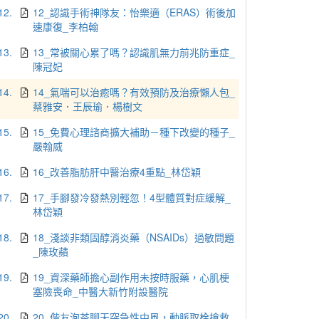
12.
12_認識手術神隊友：怡樂適（ERAS）術後加
速康復_李柏翰
13.
13_常被關心累了嗎？認識肌無力前兆防重症_
陳冠妃
14.
14_氣喘可以治癒嗎？有效預防及治療懶人包_
蔡雅安．王辰瑜．楊樹文
15.
15_免費心理諮商擴大補助－種下改變的種子_
嚴翰威
16.
16_改善脂肪肝中醫治療4重點_林岱穎
17.
17_手腳發冷發熱別輕忽！4型體質對症緩解_
林岱穎
18.
18_淺談非類固醇消炎藥（NSAIDs）過敏問題
_陳玫蘋
19.
19_資深藥師擔心副作用未按時服藥，心肌梗
塞險喪命_中醫大新竹附設醫院
20.
20_偕友泡茶聊天突急性中風，動脈取栓搶救