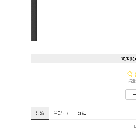
觀看影
請登
上
討論
筆記
詳細
(0)