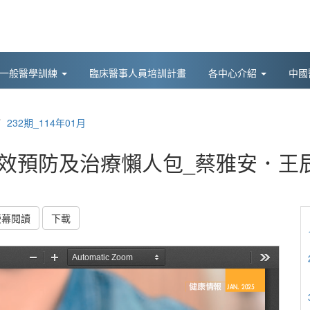
後一般醫學訓練
臨床醫事人員培訓計畫
各中心介紹
中國
232期_114年01月
有效預防及治療懶人包_蔡雅安．王
螢幕閱讀
下載