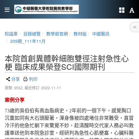
知識庫
目錄總覽
教學部官網
教材組
中國醫訊
209期_111年11月
本院首創異體幹細胞雙徑注射急性心
梗 臨床成果榮登SCI國際期刊
分享
列印
瀏覽: 3552,
最近修訂: 2022-11-11
案例分享
73
歲的吳伯伯有高血脂病史，2年前的一個下午，感覺胸口
沉重如同有大石頭壓著，渾身像被四處堵住非常難受，直冒
冷汗的他急忙躺下來驚覺不妙，趁清醒時交代家人務必叫救
護車送他到本院急診室，經研判為急性心肌梗塞，心臟科醫