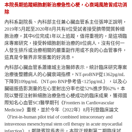
本院長期追蹤細胞創新治療急性心梗，心衰竭風險皆成功消
除
內科系副院長、內科部主任兼心臟血管系主任張坤正說明，
2019年5月起至2020年8月共有8位受試者接受臍帶間質幹細
胞治療，其中6位完成1年以上追蹤，值得重視的，是這項臨
床專案研究，接受幹細胞創新治療的8位病人，沒有任何一
人發生排斥或治療相關的嚴重副作用或不良的心血管事件，
這真是令醫界非常振奮的好消息。
內科部心臟血管系蕭連城主治醫師表示，統計臨床研究專案
治療後整體病人的心臟衰竭指標，NT-proBNP從1362pg/mL
下降到109pg/mL（NT-pro BNP參考值<125pg/mL），以及心
臟磁振造影測量的左心室射出分率也從52%進步到62%。本
院以雙徑注射幹細胞治療急性心梗成功的臨床成果，獲得國
際知名心血管SCI醫學期刊《Frontiers in Cardiovascular
Medicine》重視，並於今年（2022年）8月刊登臨床論文
〈First-in-human pilot trial of combined intracoronary and
intravenous mesenchymal stem cell therapy in acute myocardial
infarction〉。鄭隆賓院長表示，本院正規劃第二期臨床試