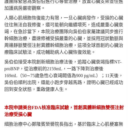
護團隊緊急為吳伯伯進行心導管治療，放置心臟支架並住進
加護病房嚴密觀察。
人類心肌細胞恢復能力有限，一旦心臟病發作，受損的心臟
往往無法自我修復，還可能朝向繼續壞死，造成嚴重心臟衰
竭，在急診當下，本院治療團隊向吳伯伯家屬建議同步進行
幹細胞治療，盡速修補受損嚴重的心臟，並採用冠狀動脈與
周邊靜脈雙徑注射異體幹細胞治療，這項全球首創的心臟治
療臨床試驗法，成功輔助病人心臟恢復效能。
吳伯伯接受本院創新細胞治療法後，追蹤心臟衰竭指標NT-
proBNP，從治療前的2159mL，一路下降到治療後
169mL（50
∼
75
歲急性心衰竭閥值為900 pg/mL）；11天後，
吳伯伯順利出院，還能小跑步穿越馬路，證明心臟已經成功
回到安全狀態，重啟健康人生。
本院申請美台FDA核准臨床試驗，首創異體幹細胞雙徑注射
治療受損心臟
細胞治療中心鄭隆賓榮譽院長指出，基於臨床上心肌梗塞無