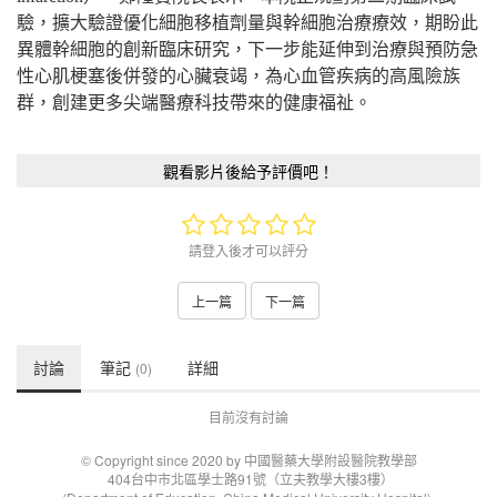
驗，擴大驗證優化細胞移植劑量與幹細胞治療療效，期盼此
異體幹細胞的創新臨床研究，下一步能延伸到治療與預防急
性心肌梗塞後併發的心臟衰竭，為心血管疾病的高風險族
群，創建更多尖端醫療科技帶來的健康福祉。
觀看影片後給予評價吧！
請登入後才可以評分
上一篇
下一篇
討論
筆記
詳細
(0)
目前沒有討論
© Copyright since 2020 by 中國醫藥大學附設醫院教學部
404台中市北區學士路91號（立夫教學大樓3樓）