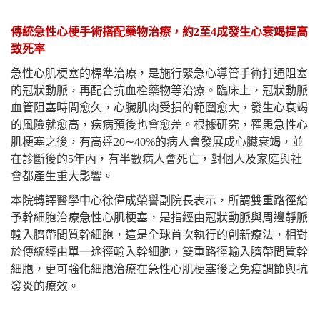
傳統急性心梗手術搭配藥物治療，約2至4成發生心衰竭提高
致死率
急性心肌梗塞的標準治療，是施行緊急心導管手術打通阻塞
的冠狀動脈，再配合抗血栓藥物等治療。臨床上，冠狀動脈
血管阻塞時間愈久，心臟肌肉受損的範圍愈大，發生心衰竭
的風險就愈高，疾病預後也會愈差。根據研究，罹患急性心
肌梗塞之後，有高達20
∼
40%
的病人會發展成心臟衰竭，並
在診斷後的5年內，有半數病人會死亡，對個人及家庭與社
會都產生重大影響。
本院轉譯醫學中心徐偉成榮譽副院長表示，所謂雙重路徑給
予幹細胞治療急性心肌梗塞，是指經由冠狀動脈與周邊靜脈
輸入臍帶間質幹細胞，這是全球首次執行的創新療法，相對
於傳統經由單一途徑輸入幹細胞，雙重路徑輸入臍帶間質幹
細胞，更可強化細胞治療在急性心肌梗塞後之免疫調節與抗
發炎的療效。