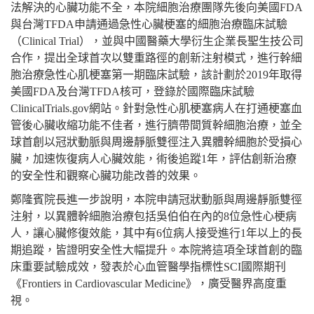
法解決的心臟功能不全，本院細胞治療團隊先後向美國FDA
與台灣TFDA申請通過急性心臟梗塞的細胞治療臨床試驗
（Clinical Trial），並與中國醫藥大學衍生企業長聖生技公司
合作，提出全球首次以雙重路徑的創新注射模式，進行幹細
胞治療急性心肌梗塞第一期臨床試驗，該計劃於2019年取得
美國FDA及台灣TFDA核可，登錄於國際臨床試驗
ClinicalTrials.gov網站。針對急性心肌梗塞病人在打通梗塞血
管後心臟收縮功能不佳者，進行臍帶間質幹細胞治療，並全
球首創以冠狀動脈與周邊靜脈雙徑注入異體幹細胞於受損心
臟，加速恢復病人心臟效能，術後追蹤1年，評估創新治療
的安全性和觀察心臟功能改善的效果。
鄭隆賓院長進一步說明，本院申請冠狀動脈與周邊靜脈雙徑
注射，以異體幹細胞治療包括吳伯伯在內的8位急性心梗病
人，讓心臟修復效能，其中有6位病人接受進行1年以上的長
期追蹤，皆證明安全性大幅提升。本院將這項全球首創的臨
床重要試驗成效，發表於心血管醫學指標性SCI國際期刊
《Frontiers in Cardiovascular Medicine》，廣受醫界高度重
視。