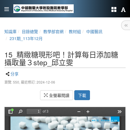
知識庫
目錄總覽
教學部官網
教材組
中國醫訊
231期_113年12月
15_精緻糖現形吧！計算每日添加糖
攝取量３step_邱立雯
分享
瀏覽: 550,
最近修訂: 2024-12-06
全螢幕閱讀
下載