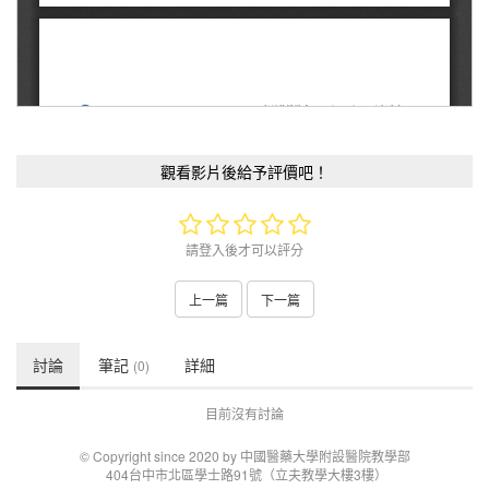
觀看影片後給予評價吧！
請登入後才可以評分
上一篇
下一篇
討論
筆記
詳細
(0)
目前沒有討論
© Copyright since 2020 by 中國醫藥大學附設醫院教學部
404台中市北區學士路91號（立夫教學大樓3樓）