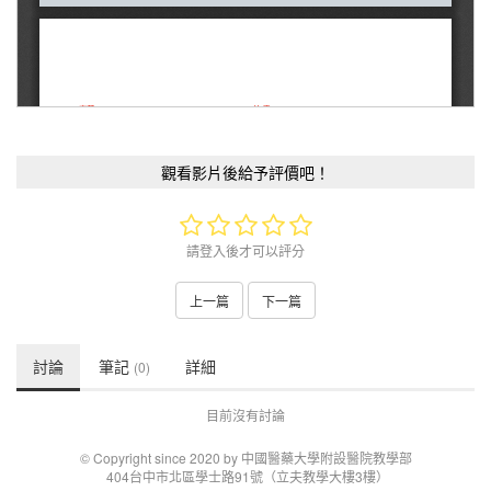
觀看影片後給予評價吧！
請登入後才可以評分
上一篇
下一篇
討論
筆記
詳細
(0)
目前沒有討論
© Copyright since 2020 by 中國醫藥大學附設醫院教學部
404台中市北區學士路91號（立夫教學大樓3樓）