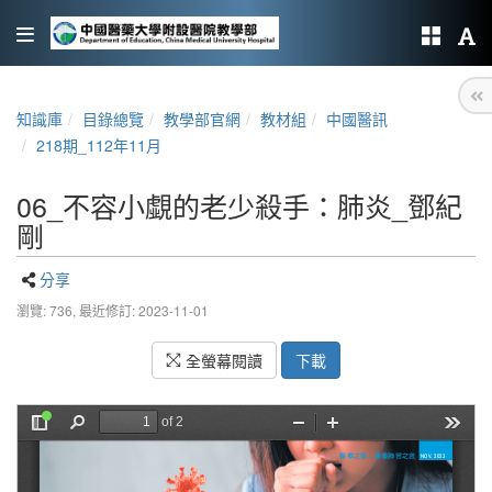
知識庫
目錄總覽
教學部官網
教材組
中國醫訊
218期_112年11月
06_不容小覷的老少殺手：肺炎_鄧紀
剛
分享
瀏覽: 736,
最近修訂: 2023-11-01
全螢幕閱讀
下載