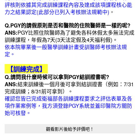
評核則依據其完成訓練課程內容及達成該項課程核心能
力之結果認定(此部分已列入考核辦法規範中)
。
Q.PGY的請假原則是否和醫院的住院醫師是一樣的呢?
ANS:
PGY比照住院醫師為了避免各科休假太多無法完成
訓練課程，年假為7天(3天法定假及4天福利假)。
依本院畢業後一般醫學訓練計畫受訓醫師考核辦法規
定。
【訓練完成】
Q.請問我什麼時候可以拿到PGY結訓證書呢?
ANS:
結束訓練後一個月後可拿到結訓證書（例如：7/31
完成訓練；8/31前可拿到）。
確認您皆已完成衛福部各訓練課程要求之評估表單及各
項作業案例等，我方須登錄PGY系統並蓋印醫院方關防
始可核發。
觀看影片後給予評價吧！