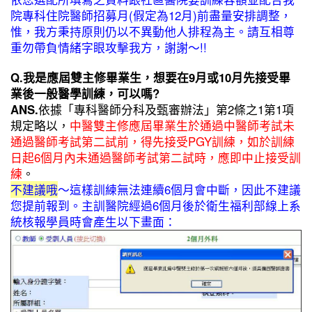
院專科住院醫師招募月(假定為12月)前盡量安排調整，
惟，我方秉持原則仍以不異動他人排程為主。請互相尊
重勿帶負情緒字眼攻擊我方，謝謝～!!
Q.我是應屆雙主修畢業生，想要在9月或10月先接受畢
業後一般醫學訓練，可以嗎?
ANS.
依據「專科醫師分科及甄審辦法」第2條之1第1項
規定略以，
中醫雙主修應屆畢業生於通過中醫師考試未
通過醫師考試第二試前，得先接受PGY訓練，如於訓練
日起6個月內未通過醫師考試第二試時，應即中止接受訓
練
。
不建議哦
〜這樣訓練無法連續6個月會中斷，因此不建議
您提前報到。主訓醫院經過6個月後於衛生福利部線上系
統核報學員時會產生以下畫面：