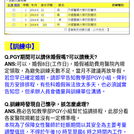
【訓練中】
Q.PGY期間可以請休婚假嗎?可以請幾天?
ANS:
可以，婚假8日(工作日)，婚假補助費用醫院內規
定領取，為避免訓練天數不足，當月不建議再放年假。
若您早已確定婚期，請即早告知教學部PGY小組，俾利
我方安排排程，有些科婚假無法放太多天，也必須誠實
告知您，但承辦人員會儘量與訓練單位溝通。
Q.訓練時發現自己懷孕，該怎麼處理?
ANS.
務必告知教學部PGY小組幫忙協調排程，此部分看
各家醫院規範並沒有一定標準哦。
本院為了保障女性醫師於妊娠期間以其安全為主要考量
調整值班，不得於午後10 時至翌晨6 時之時間內工作，