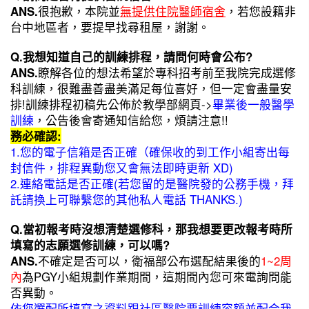
ANS.
很抱歉，本院並
無提供住院醫師宿舍
，若您設籍非
台中地區者，要提早找尋租屋，謝謝。
Q.我想知道自己的訓練排程，請問何時會公布?
ANS.
瞭解各位的想法希望於專科招考前至我院完成選修
科訓練，很難盡善盡美滿足每位喜好，但一定會盡量安
排!訓練排程初稿先公佈於教學部網頁->
畢業後一般醫學
訓練
，公告後會寄通知信給您，煩請注意!!
務必確認:
1.您的電子信箱是否正確（確保收的到工作小組寄出每
封信件，排程異動您又會無法即時更新 XD)
2.連絡電話是否正確(若您留的是醫院發的公務手機，拜
託請換上可聯繫您的其他私人電話 THANKS.)
Q.當初報考時沒想清楚選修科，那我想要更改報考時所
填寫的志願選修訓練，可以嗎?
ANS.
不確定是否可以，衛福部公布選配結果後的
1~2周
內
為PGY小組規劃作業期間，這期間內您可來電詢問能
否異動。
依您選配所填寫之資料跟社區醫院要訓練容額並配合我