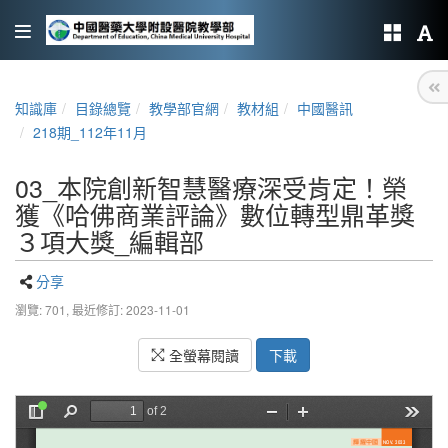
知識庫
目錄總覽
教學部官網
教材組
中國醫訊
218期_112年11月
03_本院創新智慧醫療深受肯定！榮
獲《哈佛商業評論》數位轉型鼎革獎
３項大獎_編輯部
分享
瀏覽: 701,
最近修訂: 2023-11-01
全螢幕閱讀
下載