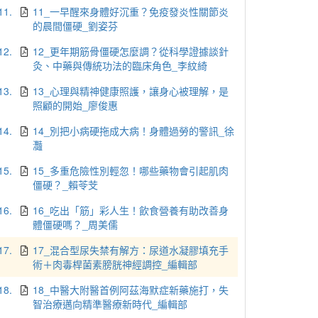
11.
11_一早醒來身體好沉重？免疫發炎性關節炎
的晨間僵硬_劉姿芬
12.
12_更年期筋骨僵硬怎麼調？從科學證據談針
灸、中藥與傳統功法的臨床角色_李紋綺
13.
13_心理與精神健康照護，讓身心被理解，是
照顧的開始_廖俊惠
14.
14_別把小病硬拖成大病！身體過勞的警訊_徐
灩
15.
15_多重危險性別輕忽！哪些藥物會引起肌肉
僵硬？_賴苓芠
16.
16_吃出「筋」彩人生！飲食營養有助改善身
體僵硬嗎？_周美儒
17.
17_混合型尿失禁有解方：尿道水凝膠填充手
術＋肉毒桿菌素膀胱神經調控_編輯部
18.
18_中醫大附醫首例阿茲海默症新藥施打，失
智治療邁向精準醫療新時代_編輯部