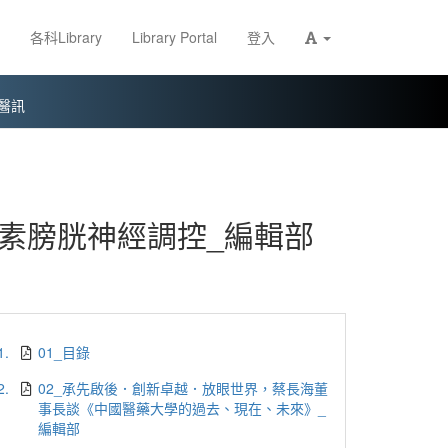
各科Library
Library Portal
登入
醫訊
素膀胱神經調控_編輯部
1.
01_目錄
2.
02_承先啟後．創新卓越．放眼世界，蔡長海董
事長談《中國醫藥大學的過去、現在、未來》_
編輯部