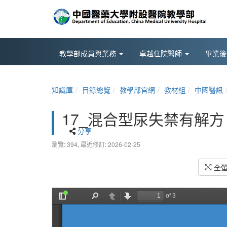
教學部成員與業務
卓越住院醫師
畢業
知識庫
目錄總覽
教學部官網
教材組
中國醫訊
17_混合型尿失禁有解
分享
瀏覽: 394,
最近修訂: 2026-02-25
全