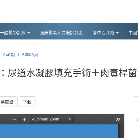
後一般醫學訓練
臨床醫事人員培訓計畫
各中心介紹
中國
246期_115年03月
方：尿道水凝膠填充手術＋肉毒桿菌
螢幕閱讀
下載