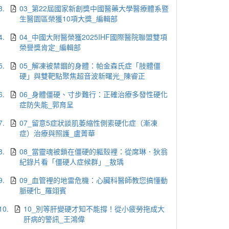
3.
03_第22屆國家新創獎中國醫藥大學醫療體系暨
生醫園區榮獲10項大獎_編輯部
4.
04_中國大附醫榮獲2025IHF國際醫院聯盟雙項
榮譽獎肯定_編輯部
5.
05_解凍被禁錮的身體：帕金森氏症「肢體僵
硬」與雙靶點聚焦超音波新曙光_陳睿正
6.
06_身體僵硬、寸步難行：正確治療多發性硬化
症防失能_郭育呈
7.
07_留意5症狀談肌萎縮性側索硬化症（漸凍
症）治療與照護_盧菁華
8.
08_當靈魂被鎖在僵硬的軀殼裡：從席琳．狄翁
紀錄片看「僵硬人症候群」_敖瑀
9.
09_血管裡的地雷危機：心臟科醫師教您搞懂動
脈硬化_羅翊賓
10.
10_別等肝變硬才知不能撐！從小疲勞拖成大
肝病的警訊_王鴻偉