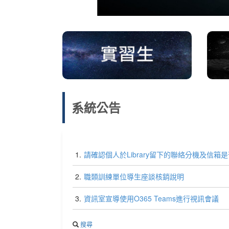
系統公告
1.
請確認個人於Library留下的聯絡分機及信箱
2.
職類訓練單位導生座談核銷說明
3.
資訊室宣導使用O365 Teams進行視訊會議
搜尋