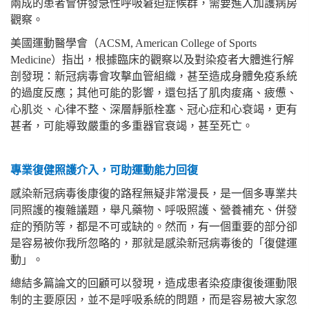
兩成的患者會併發急性呼吸窘迫症候群，需要進入加護病房
觀察。
美國運動醫學會（ACSM, American College of Sports
Medicine）指出，根據臨床的觀察以及對染疫者大體進行解
剖發現：新冠病毒會攻擊血管組織，甚至造成身體免疫系統
的過度反應；其他可能的影響，還包括了肌肉痠痛、疲憊、
心肌炎、心律不整、深層靜脈栓塞、冠心症和心衰竭，更有
甚者，可能導致嚴重的多重器官衰竭，甚至死亡。
專業復健照護介入，可助運動能力回復
感染新冠病毒後康復的路程無疑非常漫長，是一個多專業共
同照護的複雜議題，舉凡藥物、呼吸照護、營養補充、併發
症的預防等，都是不可或缺的。然而，有一個重要的部分卻
是容易被你我所忽略的，那就是感染新冠病毒後的「復健運
動」。
總結多篇論文的回顧可以發現，造成患者染疫康復後運動限
制的主要原因，並不是呼吸系統的問題，而是容易被大家忽