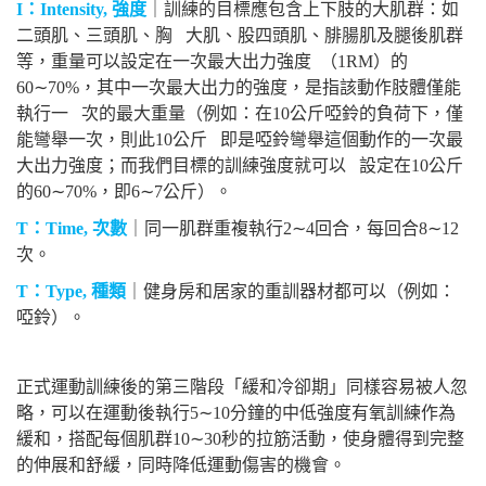
I
：Intensity, 強度
｜訓練的目標應包含上下肢的大肌群：如
二頭肌、三頭肌、胸 大肌、股四頭肌、腓腸肌及腿後肌群
等，重量可以設定在一次最大出力強度 （1RM）的
60
∼
70%
，其中一次最大出力的強度，是指該動作肢體僅能
執行一 次的最大重量（例如：在10公斤啞鈴的負荷下，僅
能彎舉一次，則此10公斤 即是啞鈴彎舉這個動作的一次最
大出力強度；而我們目標的訓練強度就可以 設定在10公斤
的60
∼
70%
，即6
∼
7
公斤）。
T
：Time,
次數
｜同一肌群重複執行2
∼
4
回合，每回合8
∼
12
次。
T
：Type,
種類
｜健身房和居家的重訓器材都可以（例如：
啞鈴）。
正式運動訓練後的第三階段「緩和冷卻期」同樣容易被人忽
略，可以在運動後執行5
∼
10
分鐘的中低強度有氧訓練作為
緩和，搭配每個肌群10
∼
30
秒的拉筋活動，使身體得到完整
的伸展和舒緩，同時降低運動傷害的機會。