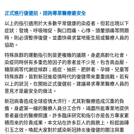
正式進行復健前，諮詢專業醫療最安全
以上的指引適用於大多數平常健康的染疫者，但若出現以下
症狀：發燒、呼吸喘促、胸口悶痛、心悸、頭暈頭痛等問題
時，則必須暫停復健，並盡快尋求當地衛生局或醫療人員的
協助。
特殊族群的運動指引則是更複雜的議題，身處高齡化社會，
染疫同時併有多重危險因子的患者並不少見，包含高血壓、
糖尿病等代謝症候群；癌症、抽菸、肥胖者、孕婦、兒童等
特殊族群，皆對新冠後疫情時代的復健帶來重重挑戰。若有
以上的狀況，在開始正式復健前，建議尋求專業醫療人員的
意見才是最安全的做法。
新冠病毒造成全球疫情大流行，尤其對醫療造成沉重的負
擔，身處第一線的醫療人員分工合作，竭盡所能專業地提供
患者最佳的醫療照護，許多臨床研究和指引亦是各方專家累
積而來的珍貴成果，本文站在許多巨人的肩膀上，盼起拋磚
引玉之效，喚起大家對於感染新冠肺炎後復健的關注與重