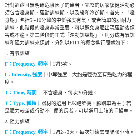
針對輕症且無明確危險因子的患者，完整的居家復健活動必
須包含暖身期、運動訓練期，以及緩和冷卻期。首先，「暖
身期」包括
5
∼
10
分鐘的中低強度有氧，或者簡單的肌耐力
訓練，此階段的暖身非常重要，可以避免身體出現運動後傷
害或不適。第二階段的正式「運動訓練期」，則分成有氧訓
練和阻力訓練來探討，分別以
FITT
的概念進行簡述如下：
1.
有氧訓練
F
：Frequency, 頻率
｜1週5次。
I
：Intensity,
強度
｜中等強度，大約是輕微至有點吃力的程
度。
T
：Time,
時間
｜ 不含暖身，每次30分鐘。
T
：Type, 種類
｜器材的選用上以跑步機、腳踏車為主；若
是體力較差或行動不 便的長者，可以選用上肢的手搖車。
2.
阻力訓練
F
：Frequency, 頻率
｜1週2
∼
3
天，每次訓練需間隔48小時。