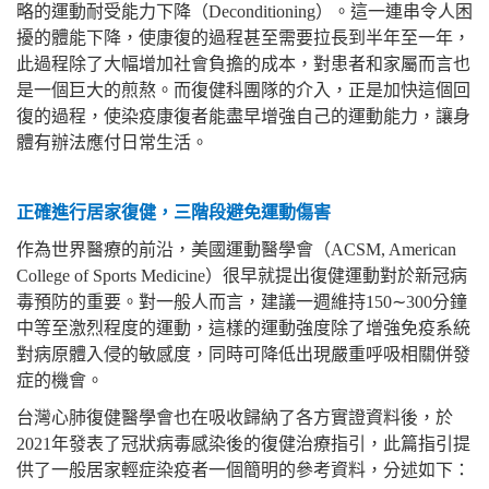
略的運動耐受能力下降（Deconditioning）。這一連串令人困
擾的體能下降，使康復的過程甚至需要拉長到半年至一年，
此過程除了大幅增加社會負擔的成本，對患者和家屬而言也
是一個巨大的煎熬。而復健科團隊的介入，正是加快這個回
復的過程，使染疫康復者能盡早增強自己的運動能力，讓身
體有辦法應付日常生活。
正確進行居家復健，三階段避免運動傷害
作為世界醫療的前沿，美國運動醫學會（
ACSM, American
College of Sports Medicine
）很早就提出復健運動對於新冠病
毒預防的重要。對一般人而言，建議一週維持
150
∼
300
分鐘
中等至激烈程度的運動，這樣的運動強度除了增強免疫系統
對病原體入侵的敏感度，同時可降低出現嚴重呼吸相關併發
症的機會。
台灣心肺復健醫學會也在吸收歸納了各方實證資料後，於
2021
年發表了冠狀病毒感染後的復健治療指引，此篇指引提
供了一般居家輕症染疫者一個簡明的參考資料，分述如下：