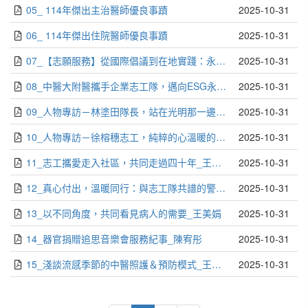
05_ 114年傑出主治醫師優良事蹟
2025-10-31
06_ 114年傑出住院醫師優良事蹟
2025-10-31
07_【志願服務】從國際倡議到在地實踐：永續的溫暖力量_陳佳妤
2025-10-31
08_中醫大附醫攜手企業志工隊，邁向ESG永續發展目標_陳佳妤．蔡教仁
2025-10-31
09_人物專訪－林塗田隊長，站在光明那一邊_梁淑娟
2025-10-31
10_人物專訪－徐榕穗志工，純粹的心溫暖的情_梁淑娟
2025-10-31
11_志工攜愛走入社區，共同走過四十年_王美娟
2025-10-31
12_真心付出，溫暖同行：與志工隊共譜的警民合作樂章_鍾易玲
2025-10-31
13_以不同角度，共同看見病人的需要_王美娟
2025-10-31
14_器官捐贈追思音樂會服務紀事_陳宥彤
2025-10-31
15_淺談流感季節的中醫照護＆預防模式_王詩涵
2025-10-31