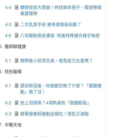
4.4
顯微技術大突破！終結致命孢子、腸道移植
重建聲帶
4.5
二次乳房手術 需考慮哪些因素？
4.6
八旬嬤臉長皮膚癌 術後特殊縫合幾乎無疤
5.
醫師聊健康
5.1
開學後小孩常生病，是免疫力太差嗎？
6.
特別報導
6.1
感染新冠後，你我都忽略了什麼？「復健運
動」做了沒！
6.2
迷上羽球熱？4項熱身防「跟腱斷裂」
6.3
跟著營養師運動這樣吃！增肌又減脂
7.
中醫天地