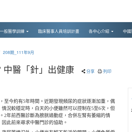
後一般醫學訓練
臨床醫事人員培訓計畫
各中心介紹
中國
208期_111年9月
 中醫「針」出健康
分享
列印
題，至今約有5年時間。近期發現頻尿的症狀逐漸加重，偶
情況較穩定時，白天的小便雖然可以控制在5至6次，但
。2年前西醫診斷為膀胱過動症，合併左腎有萎縮的情
，因此前來尋求中醫門診的協助。