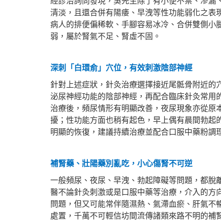
經診治詢問發現，吳先生除了有小便不禁、滲漏
清淡，且還合併有陽痿、早洩等性功能弱化之表
病人的排便偏稀軟、手腳容易冰冷、合併雙側小
弱，屬於腎氣不足、腎虛不固。
深刺「白環俞」穴位，有效刺激陰部神經
針對上述症狀，針灸治療選擇接近尾骶骨附近的
泌尿神經功能的陰部神經，再配合臨床針灸常用
治療後，頻尿情形有明顯改善，夜尿現象亦從原本
擾；性功能方面也稍有起色，早上偶有晨間勃起
明顯的恢復，建議持續治療並配合口服中藥粉調
補腎藥、壯陽藥別亂吃，小心傷腎不可逆
一般頻尿、夜尿、早洩、勃起障礙等問題，都脫
醫不論針灸刺激或是口服中藥等治療，介入的方
問題，但又可能常伴隨濕熱、氣滯血瘀、肝氣不
處置，千萬不可輕信坊間流傳諸類來路不明的補