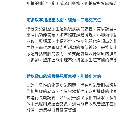
知情的情況下亂用或濫用藥物，恐怕會對腎臟造
可多以掌指按壓太谿、復溜、三陰交穴位
傳統針灸對泌尿生殖系統疾病的處置，常以調度
來強化功能表現，多年臨床經驗發現，小腿內側
穴位，與頻尿、小便不禁、性功能弱化有很高的
內側。而從尾骶骨處所刺激的陰部神經，是控制
尿道外括約肌的張力，並支配會陰及骨盆底的肌
向調節，臨床上能處理不少與泌尿生殖有關的疾
難以啟口的泌尿警訊莫忽視，別養出大病
此外，男性的泌尿功能問題，尚有可能受到攝護
作相對應的處置，而其它器質性問題所造成的泌
式進行長期調養。若出現一般泌尿相關症狀，多
的中藥服用或結合艾灸，通常能有效改善臨床症
診治，勿忽視自身健康警訊！