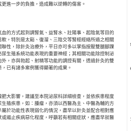
成更進一步的負擔，造成難以逆轉的傷害。
氣血的方式起到調腎氣、益腎水、壯陽事、起陰氣等目的
鬆軟，特別是太谿、復溜、三陰交等腎經經絡所過之相關
關聯性，除針灸治療外，平日亦可多以掌指按壓雙腿腳踝
泌尿生殖系統功能表現的重要神經；其相關功能除控制泌
肉外，亦與勃起、射精等功能的調控有關，透過針灸的雙
患，已有諸多案例獲得顯著的成果。
腺肥大影響，建議至本院泌尿科詳細檢查，並依疾患程度
尿生殖疾患，如：腫瘤，亦須以西醫為主、中醫為輔的方
半屬於功能性表現弱化的情況，盡早以針灸並配合相對應
狀或遏止疾病惡化程度，呼籲若有相關症狀，應盡早就醫