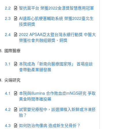
2.2
智抗菌平台 榮獲2022金漾獎智慧應用冠軍
2.3
AI遠距心肌梗塞輔助系統 榮獲2022臺北生
技獎銅獎
2.4
2022 APSAA亞太暨台灣永續行動獎 中醫大
榮獲社會共融組銀獎、銅獎
3.
國際醫療
3.1
本院成為「新南向醫療國家隊」 首場座談
會帶動產業鏈發展
4.
尖端研究
4.1
本院與illumina 合作敗血症mNGS研究 爭取
黃金時間準確投藥
4.2
試管嬰兒療程中，該選擇植入新鮮或冷凍胚
胎？
4.3
如何防治佝僂病 造成新生兒骨折？