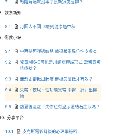
7.1
轉陰解隔就沒事？長新冠怎麼辦？
8.
飲食新知
8.1
月圓人不圓 3原則健康過中秋
9.
衛教小站
9.1
中西醫照護過敏兒 擊退嚴重異位性皮膚炎
9.2
兒童MIS-C可能是川崎病極端形式 需留意哪
些症狀？
9.3
無菸史卻揪出肺癌 健檢怎麼做才有效？
9.4
失禁、夜尿、性功能異常 中醫「針」出健
康
9.5
熱夏後遺症！失你也有泌尿道結石症狀嗎？
10.
分享平台
10.1
皮克斯電影背後的心理學祕密