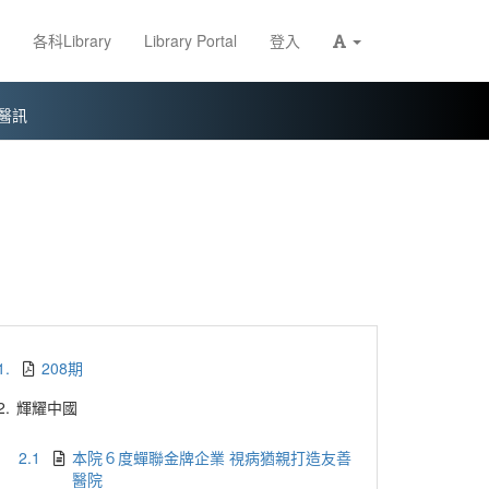
各科Library
Library Portal
登入
醫訊
1.
208期
2.
輝耀中國
2.1
本院６度蟬聯金牌企業 視病猶親打造友善
醫院