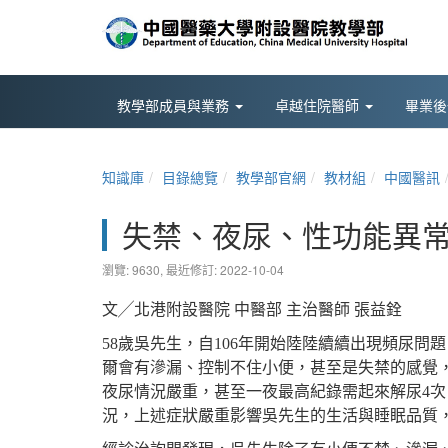
教學部成員與業務
卓越住院醫師
畢業
知識庫
目錄總覽
教學部官網
教材組
中國醫訊
失禁、夜尿、性功能異常
瀏覽: 9630,
最近修訂: 2022-10-04
文╱北港附設醫院 中醫部 主治醫師 張益銓
58
歲吳先生，自106年開始陸陸續續出現頻尿問
爾會有滲漏、控制不住小便，甚至是失禁的感覺，
夜尿情況嚴重，甚至一夜最高紀錄需起來解尿4次
況，上述症狀嚴重影響吳先生的生活與睡眠品質