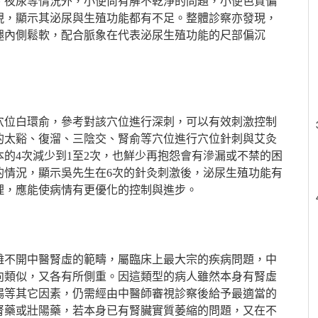
、夜尿等情況外，小便尚有解不乾淨的問題，小便色質偏
現，顯示其泌尿與生殖功能都有不足。整體診察亦發現，
腿內側鬆軟，配合脈象在代表泌尿生殖功能的尺部偏沉
穴位白環俞，參考對該穴位進行深刺，可以有效刺激控制
的太谿、復溜、三陰交、腎俞等穴位進行穴位針刺與艾灸
的4次減少到1至2次，也鮮少再抱怨會有滲漏或不禁的困
的情況，顯示吳先生在6次的針灸刺激後，泌尿生殖功能有
理，應能使病情有更優化的控制與進步。
離不開中醫腎虛的範疇，屬臨床上最大宗的疾病問題，中
向類似，又各有所側重。因這類型的病人雖然本身有腎虛
暢等其它因素，仍需經由中醫師審視診察後給予最適當的
腎藥或壯陽藥，若本身已有腎臟實質萎縮的問題，又在不