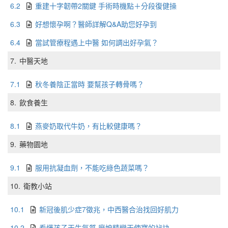
6.2
重建十字韌帶2關鍵 手術時機點＋分段復健操
6.3
好想懷孕啊？醫師詳解Q&A助您好孕到
6.4
當試管療程遇上中醫 如何調出好孕氣？
7.
中醫天地
7.1
秋冬養陰正當時 要幫孩子轉骨嗎？
8.
飲食養生
8.1
燕麥奶取代牛奶，有比較健康嗎？
9.
藥物園地
9.1
服用抗凝血劑，不能吃綠色蔬菜嗎？
10.
衛教小站
10.1
新冠後肌少症7徵兆，中西醫合治找回好肌力
10.2
看懂孩子天生氣質 磨娘精變天使寶的祕訣