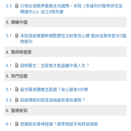
2.3
引領台灣精準醫療走向國際，本院《多維列印醫學研究及
轉譯中心》成立8周年慶
3.
輝耀中國
3.1
本院首創異體幹細胞雙徑注射急性心梗 臨床成果榮登SCI國
際期刊
4.
醫師聊健康
4.1
請問醫生：怎麼做才能遠離中風人生？
5.
熱門話題
5.1
最夯醫美體雕怎麼選？安心變美3步驟
5.2
超越傳統的超音波抽脂有哪些優勢？
6.
醫療新知
6.1
想擺脫坐骨神經痛？精準微創手術終結病根