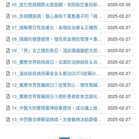
05_退化性膝關節炎面面觀，本院助您重拾新「膝」望_郭書瑞
2025-03-05
06_忽視糖尿病，當心身陷千萬隻蟲子的「視」界_童筱凡
2025-02-27
07_緩解異位性皮膚炎，各階段治療＆正確照護觀念_沈冠宇
2025-02-27
08_隱藏的健康威脅，慢性貧血預防管理４重點_陳姿婷
2025-02-27
09_「男」言之隱別再忍，淺談攝護腺肥大症狀與治療_邱亮維
2025-02-27
10_響應世界結核病日，全面防治肺結核＆治療懶人包_陳昫元
2025-02-27
11_漫談結核病用藥安全＆都治DOTS送藥計畫_林暉涵
2025-02-27
12_響應世界腎臟病日①從腎到心：慢性腎臟病的身心整合治療之道_廖元敬
2025-02-27
13_響應世界腎臟病日②透析患者飲食怎麼吃，避免虛累累？_胡育茹
2025-02-27
14_中醫大附醫臂叢神經重建術，成功讓上肢癱瘓病人振臂重生_編輯部
2025-02-27
15_中西醫合療擊退肺癌，太極養肺法助康復提升存活率_編輯部
2025-02-27