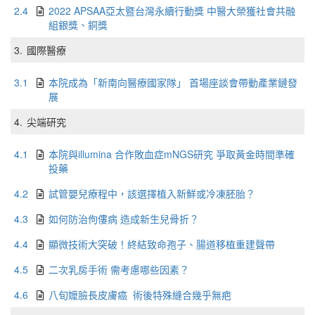
2.4
2022 APSAA亞太暨台灣永續行動獎 中醫大榮獲社會共融
組銀獎、銅獎
3.
國際醫療
3.1
本院成為「新南向醫療國家隊」 首場座談會帶動產業鏈發
展
4.
尖端研究
4.1
本院與illumina 合作敗血症mNGS研究 爭取黃金時間準確
投藥
4.2
試管嬰兒療程中，該選擇植入新鮮或冷凍胚胎？
4.3
如何防治佝僂病 造成新生兒骨折？
4.4
顯微技術大突破！終結致命孢子、腸道移植重建聲帶
4.5
二次乳房手術 需考慮哪些因素？
4.6
八旬嬤臉長皮膚癌 術後特殊縫合幾乎無疤