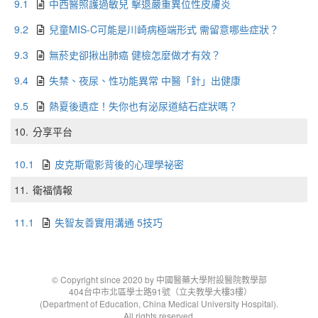
9.1
中西醫照護過敏兒 擊退嚴重異位性皮膚炎
9.2
兒童MIS-C可能是川崎病極端形式 需留意哪些症狀？
9.3
無菸史卻揪出肺癌 健檢怎麼做才有效？
9.4
失禁、夜尿、性功能異常 中醫「針」出健康
9.5
熱夏後遺症！失你也有泌尿道結石症狀嗎？
10.
分享平台
10.1
皮克斯電影背後的心理學祕密
11.
衛福情報
11.1
失智友善實用溝通 5技巧
© Copyright since 2020 by 中國醫藥大學附設醫院教學部
404台中市北區學士路91號（立夫教學大樓3樓）
(Department of Education, China Medical University Hospital).
All rights reserved.