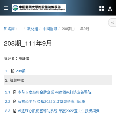
知識庫
...
教材組
中國醫訊
208期_111年9月
208期_111年9月
管理者：
陳靜儀
1.
208期
2.
輝耀中國
2.1
本院６度蟬聯金牌企業 視病猶親打造友善醫院
2.2
智抗菌平台 榮獲2022金漾獎智慧應用冠軍
2.3
AI遠距心肌梗塞輔助系統 榮獲2022臺北生技獎銅獎