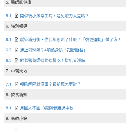
5.
醫師聊健康
5.1
開學後小孩常生病，是免疫力太差嗎？
6.
特別報導
6.1
感染新冠後，你我都忽略了什麼？「復健運動」做了沒！
6.2
迷上羽球熱？4項熱身防「跟腱斷裂」
6.3
跟著營養師運動這樣吃！增肌又減脂
7.
中醫天地
7.1
轉陰解隔就沒事？長新冠怎麼辦？
8.
飲食新知
8.1
月圓人不圓 3原則健康過中秋
9.
衛教小站