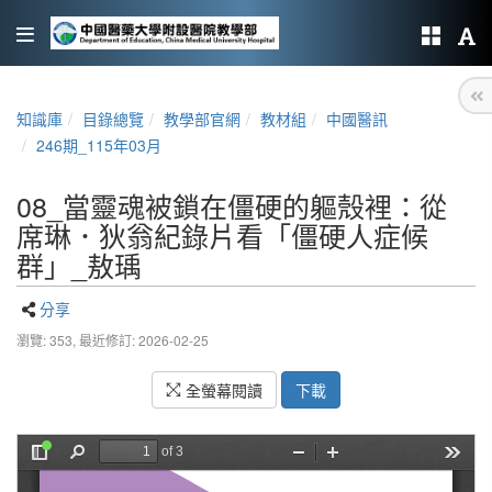
知識庫
目錄總覽
教學部官網
教材組
中國醫訊
246期_115年03月
08_當靈魂被鎖在僵硬的軀殼裡：從
席琳．狄翁紀錄片看「僵硬人症候
群」_敖瑀
分享
瀏覽: 353,
最近修訂: 2026-02-25
全螢幕閱讀
下載