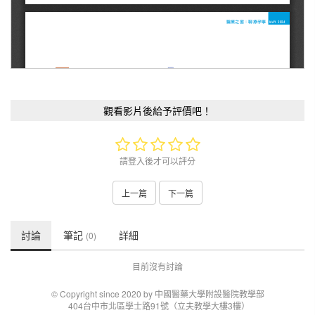
觀看影片後給予評價吧！
請登入後才可以評分
上一篇
下一篇
討論
筆記
詳細
(0)
目前沒有討論
© Copyright since 2020 by 中國醫藥大學附設醫院教學部
404台中市北區學士路91號（立夫教學大樓3樓）