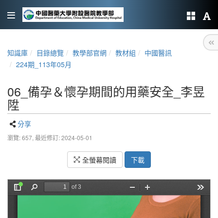
知識庫
目錄總覽
教學部官網
教材組
中國醫訊
224期_113年05月
06_備孕＆懷孕期間的用藥安全_李昱
陞
分享
瀏覽: 657,
最近修訂: 2024-05-01
全螢幕閱讀
下載