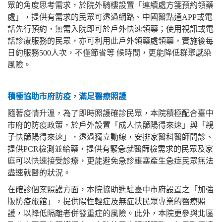
眾的角度思考需求，於院外騎樓設置「連續處方箋預約領藥
處」，提供有需求的民眾可透過網路、中國醫點通APP或電
話先行預約，無需入院即可於戶外快速領藥；使用視訊或電
話診療服務的民眾，亦可利用此戶外領藥處領藥，實施後每
日約服務500人次，不僅節省等 候時間，更能降低群聚感染
風險。
積極協助市府防疫，滿足醫療照護
隨著疫情升溫，為了即時照護確診民眾，本院積極配合臺中
市府的防疫政策，於戶外設置「成人快篩陽得來速」與「親
子快篩陽得來速」，透過獨立動線，安排家醫科醫師問診、
提供PCR檢測並給藥，提供有緊急就醫篩檢需求的民眾及家
庭可以快速接受診療，更能避免急診壅塞產生急症民眾無法
盡速就醫的狀況。
在確診個案照護方面，本院協助進駐臺中市府設置之「加強
版防疫旅館」，提供陽性輕症及無症狀民眾專業的醫療照
護，以降低隔離者併發重症的風險。此外，本院更參與北區