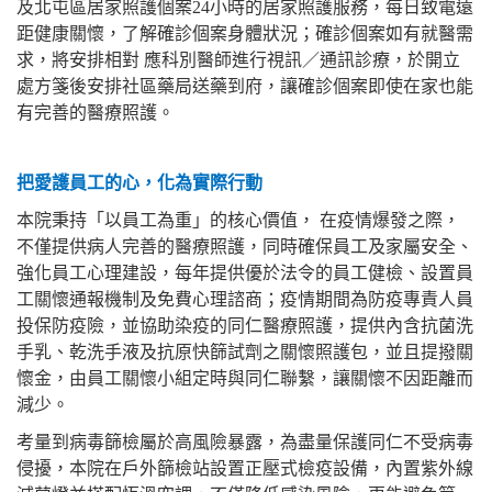
及北屯區居家照護個案24小時的居家照護服務，每日致電遠
距健康關懷，了解確診個案身體狀況；確診個案如有就醫需
求，將安排相對 應科別醫師進行視訊／通訊診療，於開立
處方箋後安排社區藥局送藥到府，讓確診個案即使在家也能
有完善的醫療照護。
把愛護員工的心，化為實際行動
本院秉持「以員工為重」的核心價值， 在疫情爆發之際，
不僅提供病人完善的醫療照護，同時確保員工及家屬安全、
強化員工心理建設，每年提供優於法令的員工健檢、設置員
工關懷通報機制及免費心理諮商；疫情期間為防疫專責人員
投保防疫險，並協助染疫的同仁醫療照護，提供內含抗菌洗
手乳、乾洗手液及抗原快篩試劑之關懷照護包，並且提撥關
懷金，由員工關懷小組定時與同仁聯繫，讓關懷不因距離而
減少。
考量到病毒篩檢屬於高風險暴露，為盡量保護同仁不受病毒
侵擾，本院在戶外篩檢站設置正壓式檢疫設備，內置紫外線