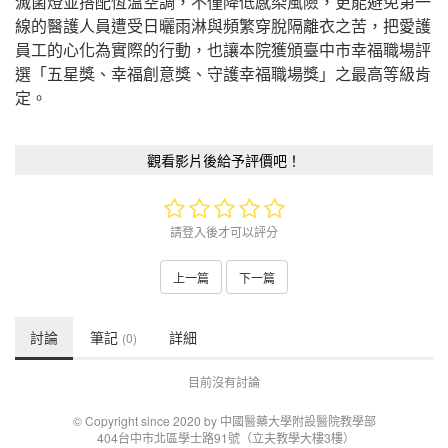
滅菌燈並搭配恆溫空調，不僅降低感染風險，更能避免第一
線的醫護人員遭受日曬雨淋與頻繁穿脫隔離衣之苦，把愛護
員工的心化為實際的行動，也讓本院獲頒臺中市幸福職場評
選「五星獎、幸福創意獎、守護幸福職場獎」之最高等級肯
定。
觀看影片後給予評價吧！
請登入後才可以評分
上一篇
下一篇
討論
筆記
詳細
(0)
目前沒有討論
© Copyright since 2020 by 中國醫藥大學附設醫院教學部
404台中市北區學士路91號（立夫教學大樓3樓）