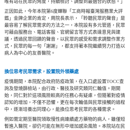
唯有站在民眾的角度，持續檢討、調整到最適合的狀態。」
正因如此，今年本院第6度蟬聯「工商時報臺灣服務業大評
鑑」金牌企業的肯定，周院長表示，「聆聽民眾的聲音」是
最容易了解民眾需求的方法之一，本院設有多元管道，民眾
可藉由服務台、電話客服、官網留言等方式表達意見與建
議，透過民眾回饋的聲音，以民眾的感受和需求調整作業方
式，民眾的每一句「謝謝」，都支持著本院繼續努力打造以
病人為中心的友善醫院。
換位思考民眾需求，設置院外領藥處
疫情期間，本院配合政府防疫政策，在入口處設置TOCC查
詢及發燒篩檢站，由行政、醫技及研究類同仁輪值。剛開
始，同仁對於這項風險較高的任務心有疑慮，但隨著對疫情
認知的增加，不僅不恐懼，更在每次輪值與民眾接觸的過程
中，逐漸培養出同理心，能換位思考民眾的各種需求。
例如需定期至醫院領取慢性病連續處方藥物的病人，雖僅短
暫進入醫院，卻仍可能在無形中增加感染風險。本院站在民