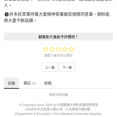
人。
許多民眾秉持著大愛精神簽署器官捐贈同意書，期盼能
❸
將大愛不斷延續。
觀看影片後給予評價吧！
請登入後才可以評分
上一篇
下一篇
討論
筆記
詳細
(0)
目前沒有討論
© Copyright since 2020 by 中國醫藥大學附設醫院教學部
404台中市北區學士路91號（立夫教學大樓3樓）
(Department of Education, China Medical University Hospital).