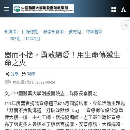
知識庫
目錄總覽
教學部官網
教材組
中國醫訊
207期_111年7月
器而不捨，勇敢續愛！用生命傳遞生
命之火
分享
列印
瀏覽: 853,
最近修訂: 2022-08-24
文╱中國醫藥大學附設醫院志工隊隊長秦嗣宏
年度器官捐贈宣導週已於
月圓滿結束，今年活動主題為
111
6
「器而不捨勤溝通，打破沈默說
」，宣導攤位設於急重
I Do
症大樓一樓，由社工師、器捐協調師、志工夥伴輪班宣導，
為了讓更多人參與並了解器官捐贈、安寧療護、大體捐贈，