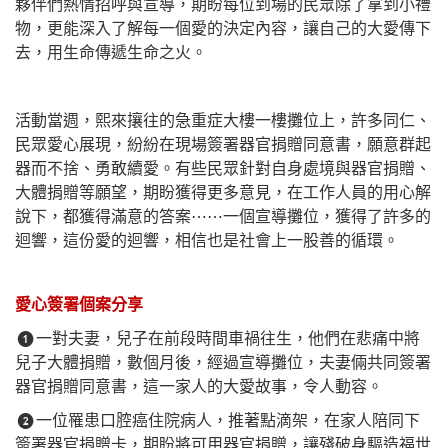
夥伴們熱情招呼與宣導，期盼每位到場的民眾除了拿到小禮
物，更能深入了解每一個愛的決定內容，讓自己的大愛傳下
去，用生命傳遞生命之火。
活動當週，熙來攘往的急重症大樓一樓攤位上，許多同仁、
民眾愛心展現，紛紛在現場簽署器官捐贈同意書，願意群起
器而不捨、勇敢續愛。有些民眾針對自身處境與器官捐贈、
大體捐贈等願望，期盼獲得更多意見，在工作人員的用心解
說下，都獲得滿意的答案
⋯⋯
一個宣導攤位，獲得了許多的
迴響，這份愛的迴響，相信也是社會上一股善的循環。
愛心簽署個案分享
一對夫妻，兒子在前段時間車禍往生，他們在悲痛中將
❶
兒子大體捐贈，數個月後，經過宣導攤位，夫妻倆共同簽署
器官捐贈同意書，這一家人的大愛故事，令人動容。
一位罹患口腔癌住院病人，推著點滴架，在家人陪同下
❷
簽署器官捐贈卡，期盼將可用器官捐贈，讓殘破身驅造福世