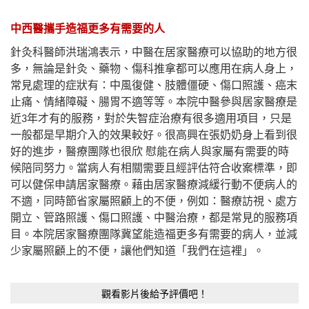
中西醫攜手造福更多有需要的人
針灸科醫師洪瑞鴻表示，中醫在居家醫療可以協助的地方很
多，無論是針灸、藥物、傷科推拿都可以應用在病人身上，
常見處理的症狀有：中風復健、肢體僵硬、傷口照護、癌末
止痛、情緒障礙、腸胃不適等等。本院中醫參與居家醫療是
近
年才有的服務，對於失智症治療有很多適用項目，只是
3
一般都是早期介入的效果較好。很高興在張奶奶身上看到很
好的進步，醫療團隊也很欣
慰能在病人與家屬有需要的時
候陪同努力。當病人有相關需要且經評估符合收案標準，即
可以健保申請居家醫療。藉由居家醫療減緩行動不便病人的
不適，同時節省家屬照顧上的不便，例如：醫療訪視、處方
開立、管路照護、傷口照護、中醫治療，都是常見的服務項
目。本院居家醫療團隊冀望能造福更多有需要的病人，並減
少家屬照顧上的不便，讓他們知道「我們在這裡」。
觀看影片後給予評價吧！