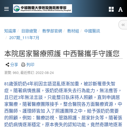
知識庫
目錄總覽
教學部官網
教材組
中國醫訊
207期_111年7月
本院居家醫療照護 中西醫攜手守護您
分享
列印
瀏覽: 960,
最近修訂: 2022-08-24
歲張奶奶
年前因言語混亂逐漸加重，被診斷罹患失智
81
4
症。隨著病情進展，張奶奶逐漸失去行為能力，無法應答，
且已近
年無法言談，只能整日臥床待人照顧，直到申請居
3
家醫療，隨著醫療團隊接手，整合醫院各方面醫療資源，中
西醫師、護理師皆加
入了照護團隊之中，給予張奶奶需要
的照顧，例如：醫療訪視、管路照護、居家針灸等。隨著張
奶奶病情逐漸穩定，原本喪失的認知功能，竟然奇蹟地逐漸