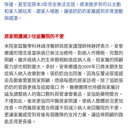
恢復，甚至從原本
年完全無法言語，逐漸進步到可以主動
3
和家人開玩笑、跟家人唱歌，讓張奶奶的家屬感到非常激動
與感激。
居家照護減少往返醫院的不便
本院家庭醫學科林靖淳醫師與居家護理師林靜妤表示，安寧
療護的理念是當疾病已無法治癒時，對病人作積極、完整的
照顧。雖非癌病人的生命期相較癌症病人長，但家屬的照顧
壓力卻也相對變大。幸好，安寧療護自
年已將末期失智
2009
症病人納入收案對象。張奶奶自出院後，因為反覆泌尿道感
染及壓瘡需要居家照顧，透過每週的居家訪視，除了協助張
奶奶的管路更換及追蹤傷口
外，醫療團隊也持續與家屬討
論及調整病人的傷口敷料與管灌營養品，並協助藥物整合。
不僅如此，後來更協同中醫居家照護，使病人整體狀況更加
改善。中西醫居家整合照護不但減少病人來回醫院的不便，
更讓家屬感受到背後有個團隊的支持力量，讓這條照顧的路
能走得更長遠。