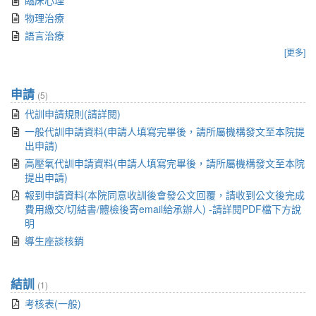
臨床心理
物理治療
語言治療
[更多]
申請
(5)
代訓申請規則(請詳閱)
一般代訓申請資料(申請人填寫完畢後，請所屬機構發文至本院提
出申請)
高壓氧代訓申請資料(申請人填寫完畢後，請所屬機構發文至本院
提出申請)
報到申請資料(本院同意收訓後會發公文回覆，請收到公文後完成
費用繳交/切結書/體檢後寄email給承辦人) -請詳閱PDF檔下方說
明
導生座談核銷
結訓
(1)
考核表(一般)