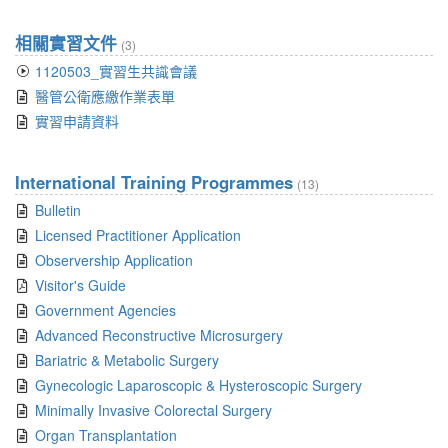
相關實習文件
(3)
1120503_實習生共識會議
醫管公衛應繳作業表單
實習申請資料
International Training Programmes
(13)
Bulletin
Licensed Practitioner Application
Observership Application
Visitor's Guide
Government Agencies
Advanced Reconstructive Microsurgery
Bariatric & Metabolic Surgery
Gynecologic Laparoscopic & Hysteroscopic Surgery
Minimally Invasive Colorectal Surgery
Organ Transplantation