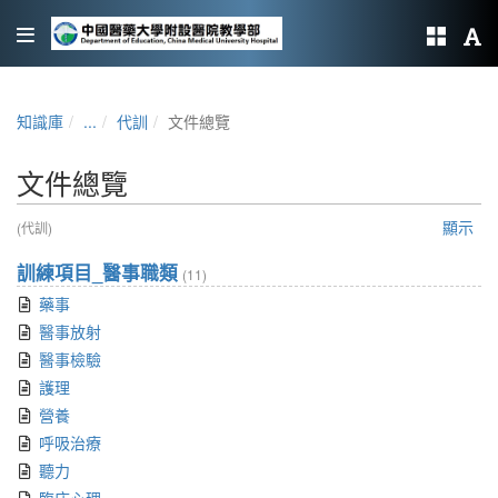
知識庫
...
代訓
文件總覽
文件總覽
顯示
(代訓)
訓練項目_醫事職類
(11)
藥事
醫事放射
醫事檢驗
護理
營養
呼吸治療
聽力