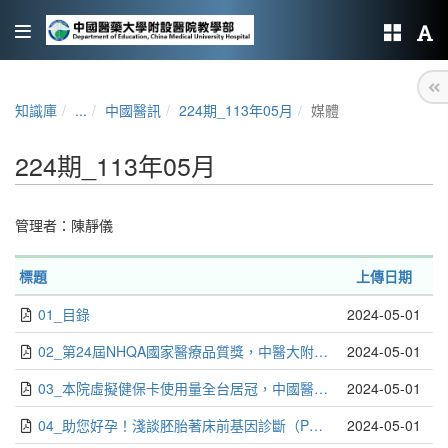
知識庫
...
中國醫訊
224期_113年05月
媒體
224期_113年05月
管理者：
陳靜儀
標題
上傳日期
01_目錄
2024-05-01
02_第24屆NHQA國家醫療品質獎，中醫大附醫榮獲35項大獎全國第一_編輯部
2024-05-01
03_本院虛擬健保卡使用量全台居冠，中國醫點通APP就醫更方便_編輯部
2024-05-01
04_助您好孕！淺談胚胎著床前基因診斷（PGT-M）_陳萱儒
2024-05-01