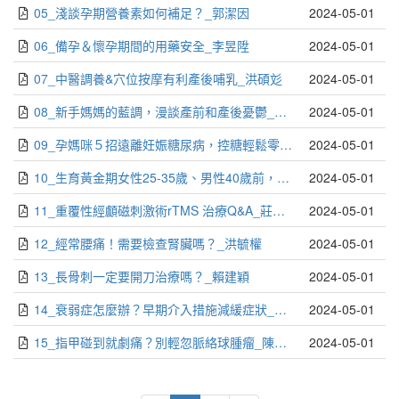
05_淺談孕期營養素如何補足？_郭潔因
2024-05-01
06_備孕＆懷孕期間的用藥安全_李昱陞
2024-05-01
07_中醫調養&穴位按摩有利產後哺乳_洪碩彣
2024-05-01
08_新手媽媽的藍調，漫談產前和產後憂鬱_張倍禎
2024-05-01
09_孕媽咪５招遠離妊娠糖尿病，控糖輕鬆零負擔_國民健康署
2024-05-01
10_生育黃金期女性25-35歲、男性40歲前，晚婚遲育使孕程及生產風險增加_國民健康署
2024-05-01
11_重覆性經顱磁刺激術rTMS 治療Q&A_莊暘安
2024-05-01
12_經常腰痛！需要檢查腎臟嗎？_洪毓權
2024-05-01
13_長骨刺一定要開刀治療嗎？_賴建穎
2024-05-01
14_衰弱症怎麼辦？早期介入措施減緩症狀_林志學
2024-05-01
15_指甲碰到就劇痛？別輕忽脈絡球腫瘤_陳駿升
2024-05-01