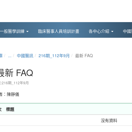
後一般醫學訓練
臨床醫事人員培訓計畫
各中心介紹
中國
庫
...
中國醫訊
216期_112年9月
最新 FAQ
最新 FAQ
:216期_112年9月
者：
陳靜儀
次
標題
沒有資料