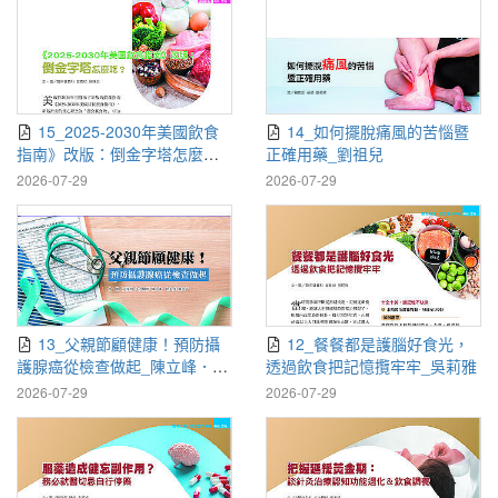
15_2025-2030年美國飲食
14_如何擺脫痛風的苦惱暨
指南》改版：倒金字塔怎麼
正確用藥_劉祖兒
吃？_吳靜茹
2026-07-29
2026-07-29
13_父親節顧健康！預防攝
12_餐餐都是護腦好食光，
護腺癌從檢查做起_陳立峰．黃
透過飲食把記憶攬牢牢_吳莉雅
志平
2026-07-29
2026-07-29