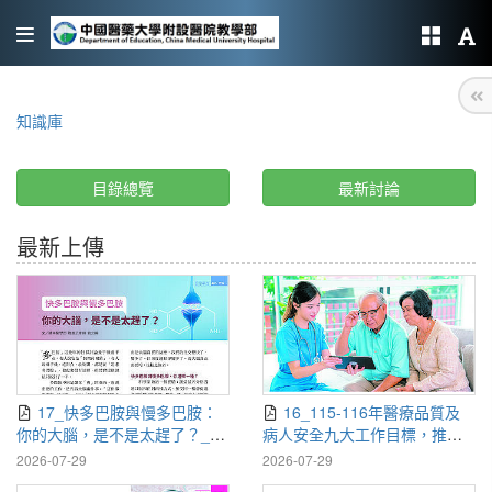
知識庫
目錄總覽
最新討論
最新上傳
17_快多巴胺與慢多巴胺：
16_115-116年醫療品質及
你的大腦，是不是太趕了？_劉
病人安全九大工作目標，推行
光興
策略與本院執行現況_李虹伶．
2026-07-29
2026-07-29
陳蒼潔