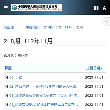
知識庫
...
中國醫訊
218期_112年11月
媒體
218期_112年11月
管理者：
陳靜儀
標題
上傳日期
01_目錄
2023-11-01
02_創新卓越，再前進112年中國醫藥大學暨醫療體系「百大IVVII共識營」蔡長海董事長勉勵校院同仁我們一起向夢想高飛！_吳嵩山
2023-11-01
03_本院創新智慧醫療深受肯定！榮獲《哈佛商業評論》數位轉型鼎革獎３項大獎_編輯部
2023-11-01
04_感謝有您!醫護加油本院舉辦真善美星空音樂會展現共好、 共融、共享的醫院文化_編輯部
2023-11-01