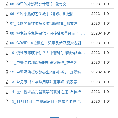
05_神奇的外泌體夯什麼？_陳怡文
2023-11-01
06_不容小覷的老少殺手：肺炎_鄧紀剛
2023-11-01
07_淺談間質性肺病＆肺部纖維化_鄭文建
2023-11-01
08_避免氣喘急性惡化，可接種哪些疫苗？_沈宜成
2023-11-01
09_COVID-19後遺症，兒童長新冠感染＆對呼吸的影響_林建亨
2023-11-01
10_慢性咳嗽咳不停？！中醫師叮嚀緩解3重點_林亭延
2023-11-01
11_中醫治肺部疾病的對策與保健_林亭延
2023-11-01
12_中醫師傳授秋節養生潤肺小撇步_許麗娟
2023-11-01
13_常見感冒、咳嗽用藥注意事項_劉家豪
2023-11-01
14_從中醫理論到營養學的養肺之道_石佩樺
2023-11-01
15_11月14日世界糖尿病日，您檢查血糖了嗎？_曾盈瑜
2023-11-01